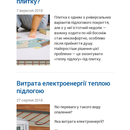
плитку?
7 вересня 2018
Плитка є одним з універсальних
варіантів підлогового покриття,
але є у неї істотний недолік —
взимку ходити по ній босоніж
стає некомфортно, особливо
після прийняття душу.
Найпростіше рішення цієї
проблеми — це змонтувати
«теплу підлогу» під плитку.
Витрата електроенергії теплою
підлогою
27 серпня 2018
Які переваги у такого виду
опалення?
Яка витрата електроенергії?