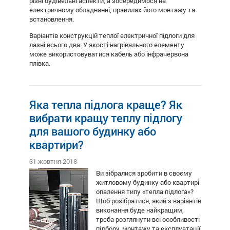
різні будівельні аспекти, а зосередимося на
електричному обладнанні, правилах його монтажу та
встановлення.
Варіантів конструкцій теплої електричної підлоги для
лазні всього два. У якості нагрівального елементу
може використовуватися кабель або інфрачервона
плівка.
Яка тепла підлога краще? Як
вибрати кращу теплу підлогу
для вашого будинку або
квартири?
31 жовтня 2018
Ви зібралися зробити в своєму
житловому будинку або квартирі
опалення типу «тепла підлога»?
Щоб розібратися, який з варіантів
виконання буде найкращим,
треба розглянути всі особливості
підбору, монтажу та експлуатації