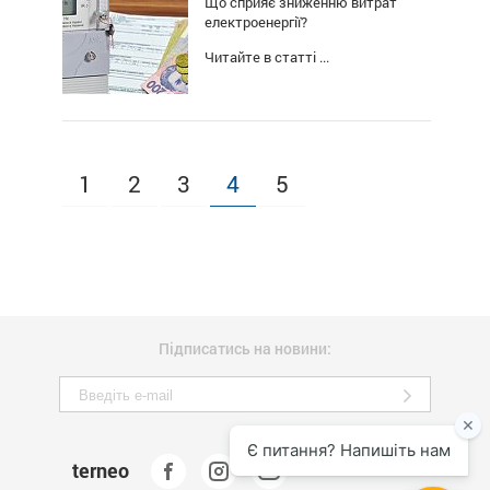
Що сприяє зниженню витрат
електроенергії?
Читайте в статті ...
1
2
3
4
5
Підписатись на новини:
terneo