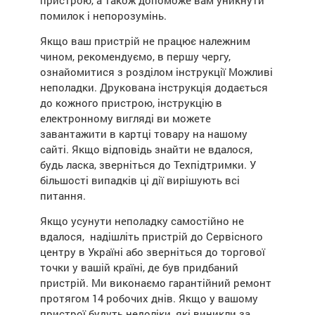
пристрою, а також допоможе вам уникнути
помилок і непорозумінь.
Якщо ваш пристрій не працює належним
чином, рекомендуємо, в першу чергу,
ознайомитися з розділом інструкції Можливі
неполадки. Друкована інструкція додається
до кожного пристрою, інструкцію в
електронному вигляді ви можете
завантажити в картці товару на нашому
сайті. Якщо відповідь знайти не вдалося,
будь ласка, зверніться до Техпідтримки. У
більшості випадків ці дії вирішують всі
питання.
Якщо усунути неполадку самостійно не
вдалося, надішліть пристрій до Сервісного
центру в Україні або зверніться до торгової
точки у вашій країні, де був придбаний
пристрій. Ми виконаємо гарантійний ремонт
протягом 14 робочих днів. Якщо у вашому
пристрої будуть недоліки, які виникли за