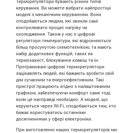
Терморегулятори бувають різних типів
керування. Ви можете вибрати найпростіші
моделі з механічним керуванням. Вони
сподобаються людям, які звикли самі
контролювати процес нагріву чи
охолодження. Також у нас є цифрові
регулятори температури, які відрізняються
більш просунутою схемотехнікою, та мають
набір додаткових функцій, таких як
термозахист, блокування клавіш та ін.
Програмовані цифрові терморегулятори
зацікавлять людей, які бажають зробити свій
дім сучасним та енергоефективним. Такі
пристрої працюють згідно з налаштованим
графіком, забезпечуючи комфорт саме тоді,
коли це насправді необхідно. А моделі, що
керуються через Wi-Fi, сподобаються тим, хто
бажає користуватись останніми
досягненнями у сфері електроніки.
При виготовленні наших терморегуляторів ми