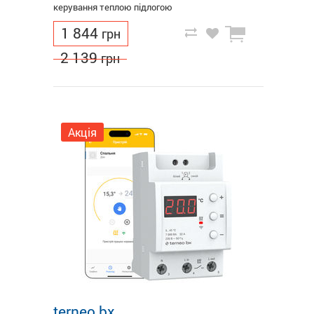
керування теплою підлогою
1 844
грн
2 139
грн
Акція
terneo bx