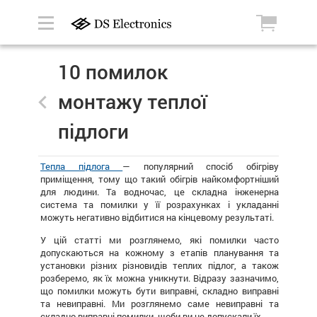
10 помилок
монтажу теплої
підлоги
Тепла підлога
— популярний спосіб обігріву
приміщення, тому що такий обігрів найкомфортніший
для людини. Та водночас, це складна інженерна
система та помилки у її розрахунках і укладанні
можуть негативно відбитися на кінцевому результаті.
У цій статті ми розглянемо, які помилки часто
допускаються на кожному з етапів планування та
установки різних різновидів теплих підлог, а також
розберемо, як їх можна уникнути. Відразу зазначимо,
що помилки можуть бути виправні, складно виправні
та невиправні. Ми розглянемо саме невиправні та
складно виправні помилки, щоби ви не допускали їх.