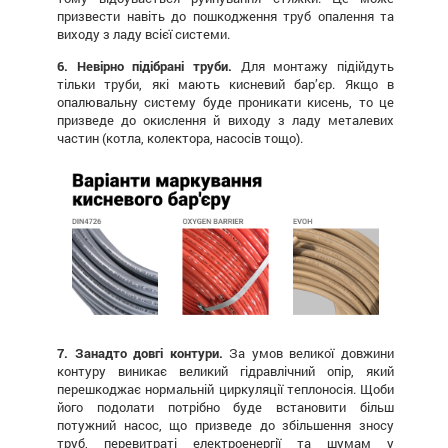
призвести навіть до пошкодження труб опалення та
виходу з ладу всієї системи.
6. Невірно підібрані труби.
Для монтажу підійдуть
тільки труби, які мають кисневий бар’єр. Якщо в
опалювальну систему буде проникати кисень, то це
призведе до окислення й виходу з ладу металевих
частин (котла, колектора, насосів тощо).
7. Занадто довгі контури.
За умов великої довжини
контуру виникає великий гідравлічний опір, який
перешкоджає нормальній циркуляції теплоносія. Щоби
його подолати потрібно буде встановити більш
потужний насос, що призведе до збільшення зносу
труб, перевитраті електроенергії та шумам у