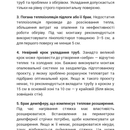
труб та проблеми з обігрівом. Укладання допускається
тільки на рівну строго горизонтальну поверхню.
3. Погана теплоізоляція підлоги або її брак.
Недостатня
теплоізоляція призведе до розсіювання тепла,
збільшення витрат на опалення та неефективності
роботи обігріву. Під час монтажу рекомендується
використовувати пінополістирол товщиною 3–5 см, а
для першого поверху не менше 5 см.
4. Невірний крок укладання труб.
Занадто великий
крок може призвести до утворення «зебри» — відчутно
теплих та холодних зон. Бажано виконувати монтаж
опалювальної системи за заздалегідь підготованому
проєкту, у якому зроблено розрахунок тепловтрат та
підібрано оптимальний крок. Якщо ж такого проєкту
немає, то рекомендується вкладати трубу з кроком у
15 см в основній зоні та 10 см — у крайовій (біля вікон,
зовнішніх стін).
5. Брак демпферу, що компенсує теплове розширення.
Під час нагрівання стяжка має властивість
розширюватися. Встановлення за периметром
демпферної стрічки потрібно, щоби компенсувати це
розширення. Якщо ж її немає, розширюватися нікуди,
тому відбувається руйнування стяжки. Це може