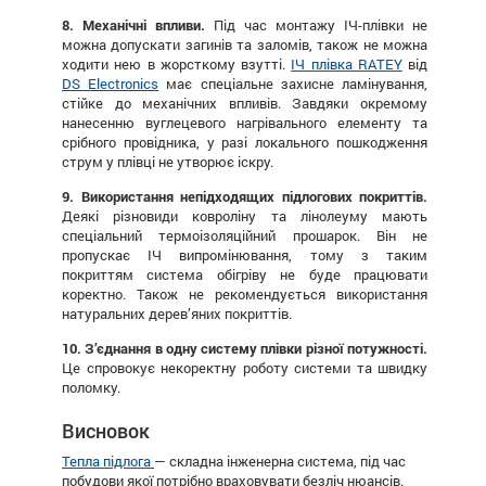
8. Механічні впливи.
Під час монтажу ІЧ-плівки не
можна допускати загинів та заломів, також не можна
ходити нею в жорсткому взутті.
ІЧ плівка RATEY
від
DS Electronics
має спеціальне захисне ламінування,
стійке до механічних впливів. Завдяки окремому
нанесенню вуглецевого нагрівального елементу та
срібного провідника, у разі локального пошкодження
струм у плівці не утворює іскру.
9. Використання непідходящих підлогових покриттів.
Деякі різновиди ковроліну та лінолеуму мають
спеціальний термоізоляційний прошарок. Він не
пропускає ІЧ випромінювання, тому з таким
покриттям система обігріву не буде працювати
коректно. Також не рекомендується використання
натуральних дерев’яних покриттів.
10. З’єднання в одну систему плівки різної потужності.
Це спровокує некоректну роботу системи та швидку
поломку.
Висновок
Тепла підлога
— складна інженерна система, під час
побудови якої потрібно враховувати безліч нюансів.