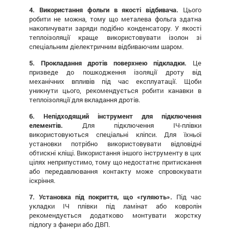
4. Використання фольги в якості відбивача.
Цього
робити не можна, тому що металева фольга здатна
накопичувати заряди подібно конденсатору. У якості
теплоізоляції краще використовувати ізолон зі
спеціальним діелектричним відбиваючим шаром.
5. Прокладання дротів поверхнею підкладки.
Це
призведе до пошкодження ізоляції дроту від
механічних впливів під час експлуатації. Щоби
уникнути цього, рекомендується робити канавки в
теплоізоляції для вкладання дротів.
6. Непідходящий інструмент для підключення
елементів.
Для підключення ІЧ-плівки
використовуються спеціальні кліпси. Для їхньої
установки потрібно використовувати відповідні
обтискні кліщі. Використання іншого інструменту в цих
цілях неприпустимо, тому що недостатнє притискання
або передавлювання контакту може спровокувати
іскріння.
7. Установка під покриття, що «гуляють».
Під час
укладки ІЧ плівки під ламінат або ковролін
рекомендується додатково монтувати жорстку
підлогу з фанери або ДВП.