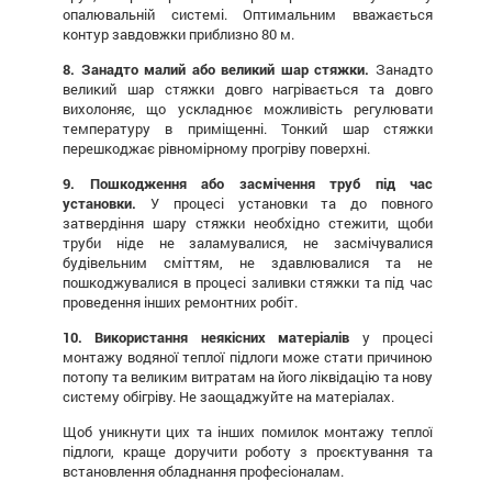
опалювальній системі. Оптимальним вважається
контур завдовжки приблизно 80 м.
8. Занадто малий або великий шар стяжки.
Занадто
великий шар стяжки довго нагрівається та довго
вихолоняє, що ускладнює можливість регулювати
температуру в приміщенні. Тонкий шар стяжки
перешкоджає рівномірному прогріву поверхні.
9. Пошкодження або засмічення труб під час
установки.
У процесі установки та до повного
затвердіння шару стяжки необхідно стежити, щоби
труби ніде не заламувалися, не засмічувалися
будівельним сміттям, не здавлювалися та не
пошкоджувалися в процесі заливки стяжки та під час
проведення інших ремонтних робіт.
10. Використання неякісних матеріалів
у процесі
монтажу водяної теплої підлоги може стати причиною
потопу та великим витратам на його ліквідацію та нову
систему обігріву. Не заощаджуйте на матеріалах.
Щоб уникнути цих та інших помилок монтажу теплої
підлоги, краще доручити роботу з проєктування та
встановлення обладнання професіоналам.