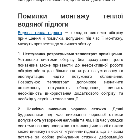
Помилки монтажу теплої
водяної підлоги
Водяна тепла підлога
— складна система обігріву
приміщення й помилки, допущені під час її монтажу,
можуть призвести до значного збитку.
1. Нехтування розрахунками тепловтрат приміщення.
Установка системи обігріву без врахування цього
показника може призвести до неефективної роботи
обігріву або ж до збільшення витрат на установку та
експлуатацію надто потужного обладнання.
Розрахунок тепловтрат допоможе визначити
оптимальну потужність обладнання, виявить
необхідність використання додаткового обігріву та
необхідну ступінь теплоізоляції.
2. Неякісно виконана чорнова стяжка.
Деякі
будівельники під час виконання чорнової стяжки
допускають утворення напливів та ям. Під час укладки
системи на таку поверхню та заливці чистової стяжки
може виникнути ефект «гуляння» підлоги, що з часом
потягне за собою руйнування стяжки, деформацію