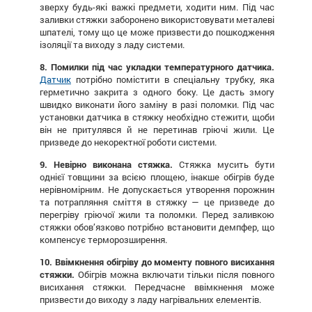
зверху будь-які важкі предмети, ходити ним. Під час
заливки стяжки заборонено використовувати металеві
шпателі, тому що це може призвести до пошкодження
ізоляції та виходу з ладу системи.
8. Помилки під час укладки температурного датчика.
Датчик
потрібно помістити в спеціальну трубку, яка
герметично закрита з одного боку. Це дасть змогу
швидко виконати його заміну в разі поломки. Під час
установки датчика в стяжку необхідно стежити, щоби
він не притулявся й не перетинав гріючі жили. Це
призведе до некоректної роботи системи.
9. Невірно виконана стяжка.
Стяжка мусить бути
однієї товщини за всією площею, інакше обігрів буде
нерівномірним. Не допускається утворення порожнин
та потрапляння сміття в стяжку — це призведе до
перегріву гріючої жили та поломки. Перед заливкою
стяжки обов’язково потрібно встановити демпфер, що
компенсує терморозширення.
10. Ввімкнення обігріву до моменту повного висихання
стяжки.
Обігрів можна включати тільки після повного
висихання стяжки. Передчасне ввімкнення може
призвести до виходу з ладу нагрівальних елементів.