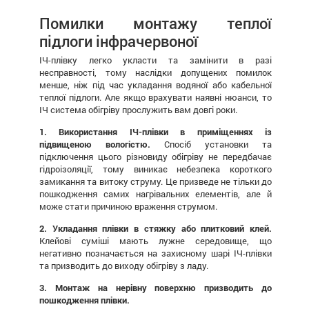
Помилки монтажу теплої
підлоги інфрачервоної
ІЧ-плівку легко укласти та замінити в разі
несправності, тому наслідки допущених помилок
менше, ніж під час укладання водяної або кабельної
теплої підлоги. Але якщо врахувати наявні нюанси, то
ІЧ система обігріву прослужить вам довгі роки.
1. Використання ІЧ-плівки в приміщеннях із
підвищеною вологістю.
Спосіб установки та
підключення цього різновиду обігріву не передбачає
гідроізоляції, тому виникає небезпека короткого
замикання та витоку струму. Це призведе не тільки до
пошкодження самих нагрівальних елементів, але й
може стати причиною враження струмом.
2. Укладання плівки в стяжку або плитковий клей.
Клейові суміші мають лужне середовище, що
негативно позначається на захисному шарі ІЧ-плівки
та призводить до виходу обігріву з ладу.
3. Монтаж на нерівну поверхню призводить до
пошкодження плівки.