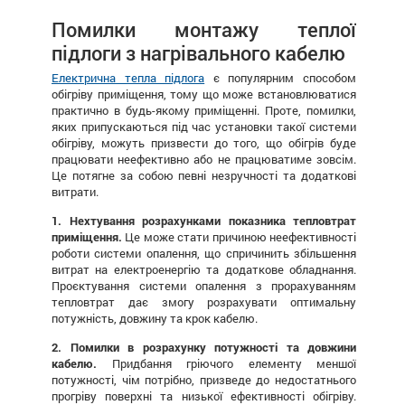
Помилки монтажу теплої
підлоги з нагрівального кабелю
Електрична тепла підлога
є популярним способом
обігріву приміщення, тому що може встановлюватися
практично в будь-якому приміщенні. Проте, помилки,
яких припускаються під час установки такої системи
обігріву, можуть призвести до того, що обігрів буде
працювати неефективно або не працюватиме зовсім.
Це потягне за собою певні незручності та додаткові
витрати.
1. Нехтування розрахунками показника тепловтрат
приміщення.
Це може стати причиною неефективності
роботи системи опалення, що спричинить збільшення
витрат на електроенергію та додаткове обладнання.
Проєктування системи опалення з прорахуванням
тепловтрат дає змогу розрахувати оптимальну
потужність, довжину та крок кабелю.
2.
Помилки в розрахунку потужності та довжини
кабелю.
Придбання гріючого елементу меншої
потужності, чім потрібно, призведе до недостатнього
прогріву поверхні та низької ефективності обігріву.