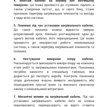
4. Монтаж кабелю на нерівну або неочищену
поверхню.
Це може призвести до «гуляння» підлоги, а
також утворення пустот, що, зі свого боку, стане
причиною перегріву нагрівальних елементів та виходу
з ладу всієї системи.
5.
Помилки під час установки нагрівального кабелю.
До таких помилок можна віднести невірно
розрахований крок, близьке розташування один до
одного витків кабелю, його перехрещення. Це може
призвести до некоректної роботи опалювальної
системи, а також перегріву нагрівальних елементів та
поломки.
6. Нехтування вимірами опору кабелю.
Рекомендується виконувати виміри опору на кожному
етапі робіт із нагрівальними елементами. Показники
потрібно заносити в спеціальну таблицю, яка
додається до паспорту виробу. Контроль показника
опору допоможе вчасно виявити несправність або
пошкодження гріючої жили та виконати своєчасну
заміну з мінімальними витратами.
7. Механічні впливи на нагрівальний кабель.
Під час
установки нагрівального кабелю його не можна
переламувати, перекручувати, не варто ставити