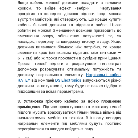
Якщо кабель меншої довжини вкладати з великим
кроком, то вийде ефект «зебри» — чергування
прогрітих та холодних ділянок підлоги. Іноді можна
зустріти майстрів, які стверджують, що краще купити
кабель більшої довжини та відрізати зайве. Цього
робити не можна! Зменшення довжини призводить до
зменшення опору, збільшення потужності та, як
наслідок, перегріву та швидкому виходу з ладу. Якщо
довжина виявилася більшою ніж потрібно, то краще
зменшити крок (мінімальна відстань між витками —
6–7 см) або ж трохи прокласти в сусіднє приміщення.
Проєкт теплої підлоги з розрахунком тепловтрат
допоможе розрахувати оптимальну потужність та
довжину нагрівального елементу.
Нагрівальні кабелі
RATEY
від компанії
DS Electronics
випускаються різної
довжини та потужності, тому буде не важко підібрати
підходящий за всіма параметрами.
3.
Установка гріючого кабелю за всією площиною
приміщення.
Під час проєктування та монтажу теплої
підлоги мусить враховуватися тільки площа вільна від
низькостоячих меблів та техніки. В іншому випадку
нагрівальні елементи під меблями будуть постійно
перегріватися та швидко вийдуть з ладу.