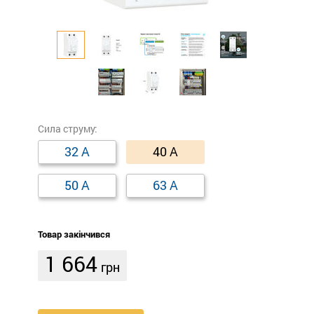
Сила струму:
32 А
40 А
50 А
63 А
Товар закінчився
1 664
грн