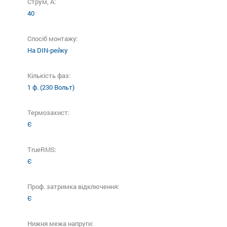
Струм, А:
40
Спосіб монтажу:
На DIN-рейку
Кількість фаз:
1 ф. (230 Вольт)
Термозахист:
Є
TrueRMS:
Є
Проф. затримка відключення:
Є
Нижня межа напруги: