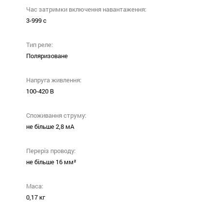
Час затримки включення навантаження:
3-999 с
Тип реле:
Поляризоване
Напруга живлення:
100-420 В
Cпоживання струму:
не більше 2,8 мА
Переріз проводу:
не більше 16 мм²
Маса:
0,17 кг