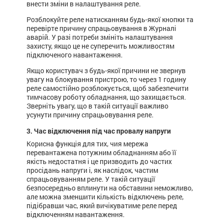
внести зміни в налаштування реле.
Розблокуйте реле натисканням будь-якої кнопки та
перевірте причину спрацьовування в Журналі
аварій. У разі потреби змініть налаштування
захисту, якщо це не суперечить можливостям
підключеного навантаження.
Якщо користувач з будь-якої причини не звернув
увагу на блокування пристрою, то через 1 годину
реле самостійно розблокується, щоб забезпечити
тимчасову роботу обладнання, що захищається.
Зверніть увагу, що в такій ситуації важливо
усунути причину спрацьовування реле.
3. Час відключення під час провалу напруги
Корисна функція для тих, чия мережа
перевантажена потужним обладнанням або її
якість недостатня і це призводить до частих
просідань напруги і, як наслідок, частим
спрацьовуванням реле. У такій ситуації
безпосередньо вплинути на обставини неможливо,
але можна зменшити кількість відключень реле,
підібравши час, який вичікуватиме реле перед
відключенням навантаження.