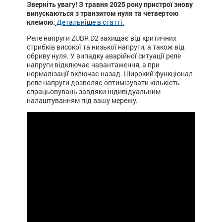
Зверніть увагу! З травня 2025 року пристрої знову
випускаються з транзитом нуля та четвертою
клемою.
Детальніше в статті.
Реле напруги ZUBR D2 захищає від критичних
стрибків високої та низької напруги, а також від
обриву нуля. У випадку аварійної ситуації реле
напруги відключає навантаження, а при
нормалізації включає назад. Широкий функціонал
реле напруги дозволяє оптимізувати кількість
спрацьовувань завдяки індивідуальним
налаштуванням під вашу мережу.