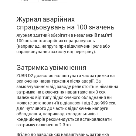
Журнал аварійних
спрацьовувань на 100 значень
Журнал здатний зберігати в незалежній пам'яті
100 останніх аварійних спрацьовувань
(наприклад, напруга при відключенні реле або
спрацьовування захисту від перегріву).
Затримка увімкнення
ZUBR D2 дозволяє налаштувати час затримки на
включення навантаження після аварії. За
замовчуванням від заводу реле стоїть мінімальна
затримка на включення навантаження 3 сек.
Залежно від типу підключеного обладнання ви
можете встановити її в діапазоні від 3 до 999 сек.
Для чутливого до частих відключень напруги
обладнання, наприклад холодильників і
кондиціонерів рекомендується встановлювати
затримку включення 2-3 хв.
Згідно до заводських налаштувань, затримка