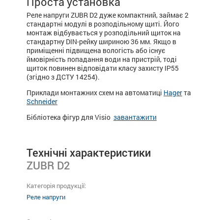
Проста установка
Реле напруги ZUBR D2 дуже компактний, займає 2
стандартні модулі в розподільному щиті. Його
монтаж відбувається у розподільний щиток на
стандартну DIN-рейку шириною 36 мм. Якщо в
приміщенні підвищена вологість або існує
ймовірність попадання води на пристрій, тоді
щиток повинен відповідати класу захисту IP55
(згідно з ДСТУ 14254).
Приклади монтажних схем на автоматиці
Hager
та
Schneider
Бібліотека фігур для Visio
завантажити
Технічні характеристики
ZUBR D2
Категорія продукції:
Реле напруги