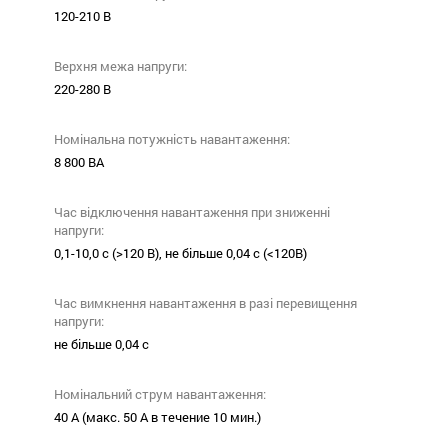
120-210 В
Верхня межа напруги:
220-280 В
Номінальна потужність навантаження:
8 800 ВА
Час відключення навантаження при зниженні
напруги:
0,1-10,0 с (>120 В), не більше 0,04 с (<120В)
Час вимкнення навантаження в разі перевищення
напруги:
не більше 0,04 с
Номінальний струм навантаження:
40 А (макс. 50 А в течение 10 мин.)