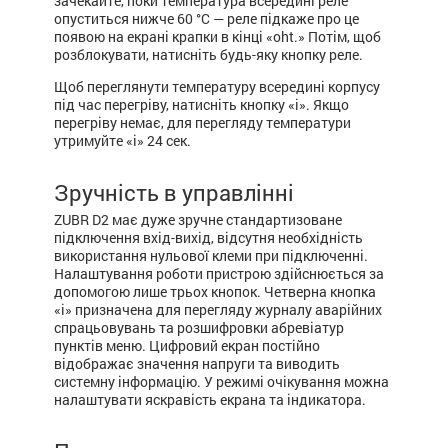
зачекайте, поки температура всередині реле
опуститься нижче 60 °С — реле підкаже про це
появою на екрані крапки в кінці «oht.» Потім, щоб
розблокувати, натисніть будь-яку кнопку реле.
Щоб переглянути температуру всередині корпусу
під час перегріву, натисніть кнопку «i». Якщо
перегріву немає, для перегляду температури
утримуйте «i» 24 сек.
Зручність в управлінні
ZUBR D2 має дуже зручне стандартизоване
підключення вхід-вихід, відсутня необхідність
використання нульової клеми при підключенні.
Налаштування роботи пристрою здійснюється за
допомогою лише трьох кнопок. Четверна кнопка
«i» призначена для перегляду журналу аварійних
спрацьовувань та розшифровки абревіатур
пунктів меню. Цифровий екран постійно
відображає значення напруги та виводить
системну інформацію. У режимі очікування можна
налаштувати яскравість екрана та індикатора.