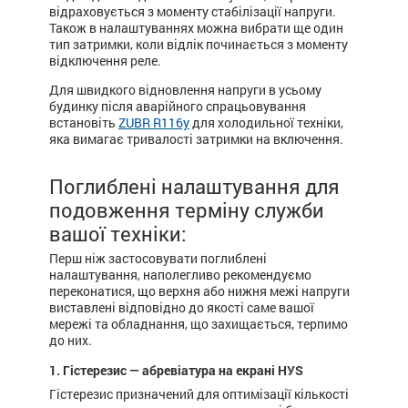
відраховується з моменту стабілізації напруги.
Також в налаштуваннях можна вибрати ще один
тип затримки, коли відлік починається з моменту
відключення реле.
Для швидкого відновлення напруги в усьому
будинку після аварійного спрацьовування
встановіть
ZUBR R116y
для холодильної техніки,
яка вимагає тривалості затримки на включення.
Поглиблені налаштування для
подовження терміну служби
вашої техніки:
Перш ніж застосовувати поглиблені
налаштування, наполегливо рекомендуємо
переконатися, що верхня або нижня межі напруги
виставлені відповідно до якості саме вашої
мережі та обладнання, що захищається, терпимо
до них.
1. Гістерезис — абревіатура на екрані HУS
Гістерезис призначений для оптимізації кількості