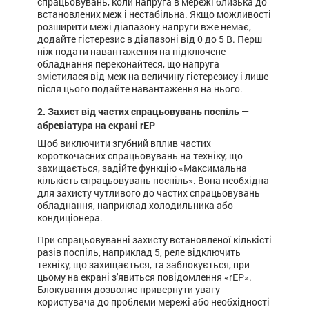
спрацьовувань, коли напруга в мережі близька до
встановлених меж і нестабільна. Якщо можливості
розширити межі діапазону напруги вже немає,
додайте гістерезис в діапазоні від 0 до 5 В. Перш
ніж подати навантаження на підключене
обладнання переконайтеся, що напруга
змістилася від меж на величину гістерезису і лише
після цього подайте навантаження на нього.
2. Захист від частих спрацьовувань поспіль —
абревіатура на екрані rEP
Щоб виключити згубний вплив частих
короткочасних спрацьовувань на техніку, що
захищається, задійте функцію «Максимальна
кількість спрацьовувань поспіль». Вона необхідна
для захисту чутливого до частих спрацьовувань
обладнання, наприклад холодильника або
кондиціонера.
При спрацьовуванні захисту встановленої кількісті
разів поспіль, наприклад 5, реле відключить
техніку, що захищається, та заблокується, при
цьому на екрані з'явиться повідомлення «rEP».
Блокування дозволяє привернути увагу
користувача до проблеми мережі або необхідності