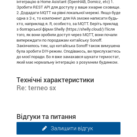
інтеграцію в Home Asistant (OpenHAB, Domicz, etc) 1.
Зробити REST API для доступу у ваше хмарне сховище.
2. Додадати MQTT на рівні локальної мережі. Якщо буде
одна з 2-х, то компонент для HA зможе написати будь-
хто, наприклад я. Я, особисто, за MQTT. Беріть приклад
з болгарської фірми Shelly (https://shelly.cloud/) Після
того, як вони зробили доступ через MQTT, вони почали
випереждати по породажам китайську Sonoff.
Закінчилось тим, що китайська Sonoff також вимушена
була зробити DIY-режим. Сподіваюсь, ви прислухаєтесь
до моєї поради. Бо я вже замахався шукати термостат,
який має нормальну інтеграцію з розумним будинком.
Технічні характеристики
Re: terneo sx
Відгуки та питання
Залишити відгук