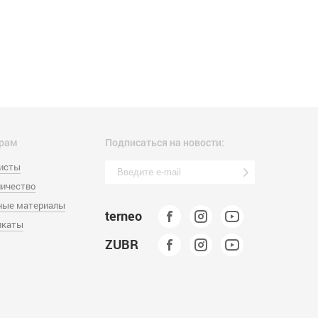
рам
Подписаться на новости:
листы
ичество
ные материалы
terneo
икаты
ZUBR