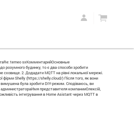
гаRe: terneo sxКомментарийОсновные
 розумного будинку, то є два способи зробити
не сховище. 2. Додадати MQTT на рівні локальної мережі.
рми Shelly (https://shelly.cloud/) Після того, як вони
 вимушена була зробити DIY-режим. Сподіваюсь, ви
ет администратораИмя представителя компанииОлексій,
ожливість інтегрування в Home Asistant через MQTT в