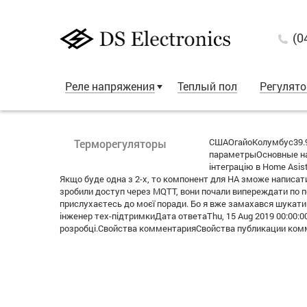
(0
Реле напряжения
Теплый пол
Регулят
СШАОгайоКолумбус39.9
Терморегуляторы
параметрыОсновные нас
інтеграцію в Home Asis
Якщо буде одна з 2-х, то компонент для HA зможе написати бу
зробили доступ через MQTT, вони почали випереждати по п
прислухаєтесь до моєї поради. Бо я вже замахався шукат
інженер тех-підтримкиДата ответаThu, 15 Aug 2019 00:00:
розробці.Свойства комментарияСвойства публикации комм