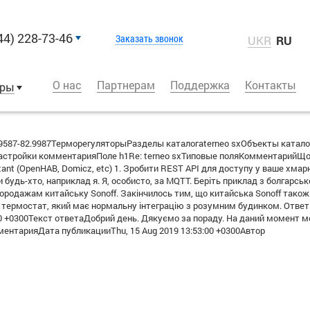
44) 228-73-46
Заказать звонок
UKR
RU
О нас
Партнерам
Поддержка
Контакты
оры
587-82.9987ТерморегуляторыРазделы каталогаterneo sxОбъекты катало
тройки комментарияПоле h1Re: terneo sxТиповые поляКомментарийЩодо
tant (OpenHAB, Domicz, etc) 1. Зробити REST API для доступу у ваше хмар
дь-хто, наприклад я. Я, особисто, за MQTT. Беріть приклад з болгарської фі
ородажам китайську Sonoff. Закінчилось тим, що китайська Sonoff також
и термостат, який має нормальну інтеграцію з розумним будинком. Отв
00 +0300Текст ответаДобрий день. Дякуємо за пораду. На даний момент м
ентарияДата публикацииThu, 15 Aug 2019 13:53:00 +0300Автор