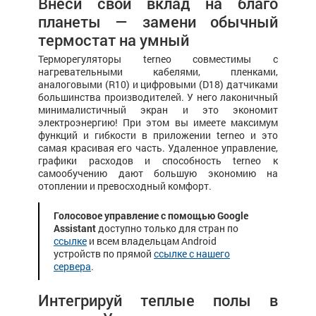
Внеси свой вклад на благо
планеты — замени обычный
термостат на умный
Терморегуляторы terneo совместимы с
нагревательными кабелями, пленками,
аналоговыми (R10) и цифровыми (D18) датчиками
большинства производителей. У него лаконичный
минималистичный экран и это экономит
электроэнергию! При этом вы имеете максимум
функций и гибкости в приложении terneo и это
самая красивая его часть. Удаленное управление,
графики расходов и способность terneo к
самообучению дают большую экономию на
отоплении и превосходный комфорт.
Голосовое управление с помощью Google
Assistant
доступно только для стран по
ссылке
и всем владельцам Android
устройств по прямой
ссылке с нашего
сервера
.
Интегрируй теплые полы в