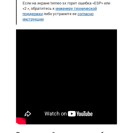
Если на экране terneo sx горит ошибка «ESP» или
«2 », обратитесь к
инженеру технической
поддержки
либо устраните ее
согласно
инструкции