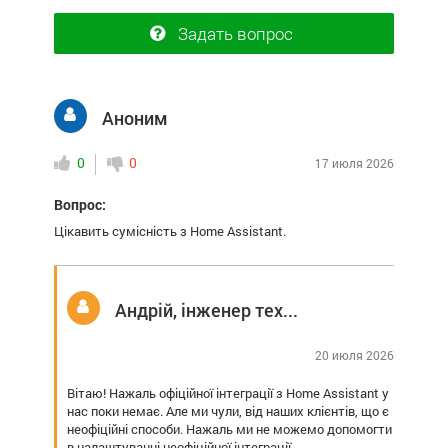
Задать вопрос
Аноним
0
0
17 июля 2026
Вопрос:
Цікавить сумісність з Home Assistant.
Андрій, інженер технічної підтримки
20 июля 2026
Вітаю! Нажаль офіційної інтеграції з Home Assistant у
нас поки немає. Але ми чули, від наших клієнтів, що є
неофіційні способи. Нажаль ми не можемо допомогти
в налаштуванні неофіційної інтеграції.