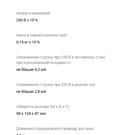
Напруга живлення:
230 В ± 10 %
Маса в повній комплектації:
0,19 кг ± 10 %
Споживання струму при 230 В в активному стані
при максимальній яскравості:
не більше 6,2 мА
Споживання струму при 230 В в режимі сну:
не більше 2,8 мА
Габаритні розміри (Ш х В х Г):
58 х 124 х 87 мм
Довжина з'єднувального проводу датчика: