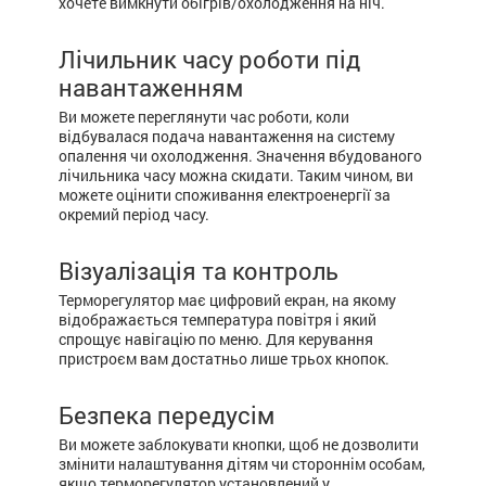
хочете вимкнути обігрів/охолодження на ніч.
Лічильник часу роботи під
навантаженням
Ви можете переглянути час роботи, коли
відбувалася подача навантаження на систему
опалення чи охолодження. Значення вбудованого
лічильника часу можна скидати. Таким чином, ви
можете оцінити споживання електроенергії за
окремий період часу.
Візуалізація та контроль
Терморегулятор має цифровий екран, на якому
відображається температура повітря і який
спрощує навігацію по меню. Для керування
пристроєм вам достатньо лише трьох кнопок.
Безпека передусім
Ви можете заблокувати кнопки, щоб не дозволити
змінити налаштування дітям чи стороннім особам,
якщо терморегулятор установлений у