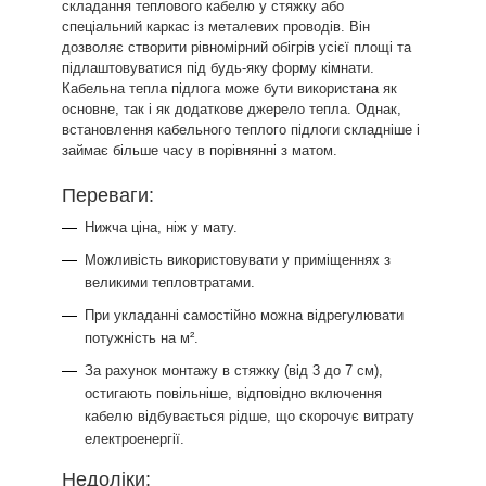
складання теплового кабелю у стяжку або
спеціальний каркас із металевих проводів. Він
дозволяє створити рівномірний обігрів усієї площі та
підлаштовуватися під будь-яку форму кімнати.
Кабельна тепла підлога може бути використана як
основне, так і як додаткове джерело тепла. Однак,
встановлення кабельного теплого підлоги складніше і
займає більше часу в порівнянні з матом.
Переваги:
Нижча ціна, ніж у мату.
Можливість використовувати у приміщеннях з
великими тепловтратами.
При укладанні самостійно можна відрегулювати
потужність на м².
За рахунок монтажу в стяжку (від 3 до 7 см),
остигають повільніше, відповідно включення
кабелю відбувається рідше, що скорочує витрату
електроенергії.
Недоліки: