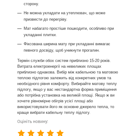
сторону.
Не можна укладати на утеплювач, що може
призвести до перегріву.
Мат набагато простіше пошкодити, особливо при
укладанні плитки.
Фіксована ширина мату при укладанні вимагає
певного досвіду, щоб уникнути прогалин.
Термін служби обох систем приблизно 15-20 років.
Витрата електроенергії на невеликих площах
приблизно однакова. Вибір між кабельною та матовою
теплою підлогою залежить від конкретних умов та
необхідного рівня комфорту. Вибирайте матову теплу
підлогу, якщо у вас нестандартна форма приміщення
або потрібна установка на великій площі. Якщо ж ви
хочете рівномірне обігрів усієї площі або
використовувати його як основне джерело тепла, то
краще вибрати кабельну теплу підлогу.
Оцініть новину: