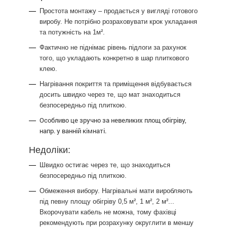
Простота монтажу – продається у вигляді готового
виробу. Не потрібно розраховувати крок укладання
та потужність на 1м².
Фактично не піднімає рівень підлоги за рахунок
того, що укладають конкретно в шар плиткового
клею.
Нагрівання покриття та приміщення відбувається
досить швидко через те, що мат знаходиться
безпосередньо під плиткою.
Особливо це зручно за невеликих площ обігріву,
напр. у ванній кімнаті.
Недоліки:
Швидко остигає через те, що знаходиться
безпосередньо під плиткою.
Обмеження вибору. Нагрівальні мати виробляють
під певну площу обігріву 0,5 м², 1 м², 2 м²...
Вкорочувати кабель не можна, тому фахівці
рекомендують при розрахунку округлити в меншу