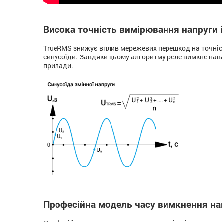
Висока точність вимірювання напруги 
TrueRMS знижує вплив мережевих перешкод на точніст
синусоїди. Завдяки цьому алгоритму реле вимкне нава
прилади.
Професійна модель часу вимкнення н