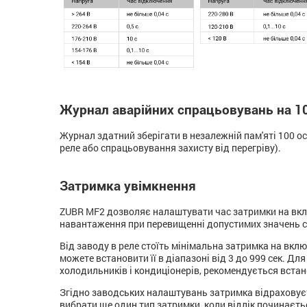
Журнал аварійних спрацьовувань на 1
Журнал здатний зберігати в незалежній пам'яті 100 о
реле або спрацьовування захисту від перегріву).
Затримка увімкнення
ZUBR MF2 дозволяє налаштувати час затримки на вкл
навантаження при перевищенні допустимих значень с
Від заводу в реле стоїть мінімальна затримка на вкл
можете встановити її в діапазоні від 3 до 999 сек. Д
холодильників і кондиціонерів, рекомендується вста
Згідно заводських налаштувань затримка відраховуєт
вибрати ще один тип затримки, коли відлік починаєть