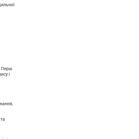
дильної
. Перш
ису і
нання,
 та
о