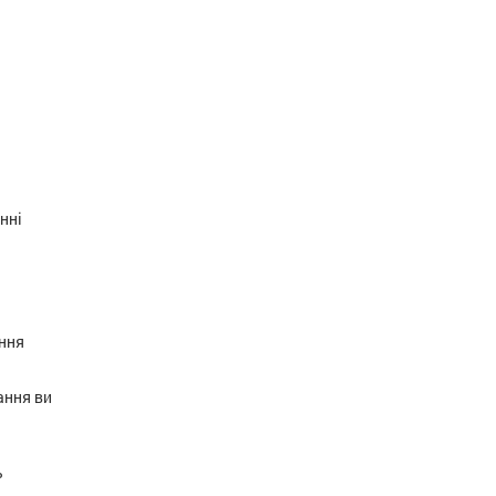
нні
ення
ання ви
ь