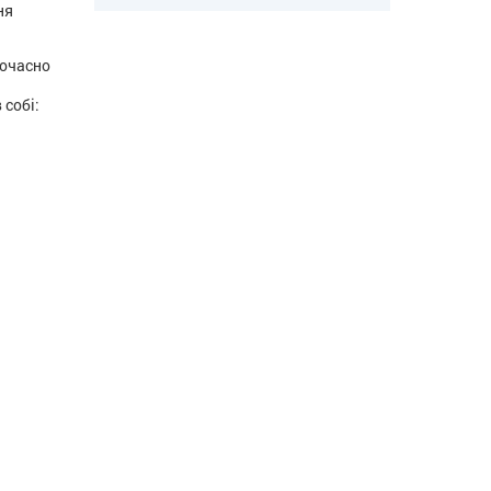
ня
ночасно
 собі: