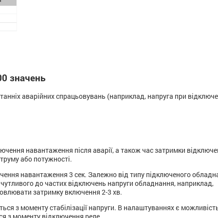
00 значень
станніх аварійних спрацьовувань (наприклад, напруга при відключе
ючення навантаження після аварії, а також час затримки відключ
труму або потужності.
ючення навантаження 3 сек. Залежно від типу підключеного обладн
ля чутливого до частих відключень напруги обладнання, наприклад,
новлювати затримку включення 2-3 хв.
ься з моменту стабілізації напруги. В налаштуваннях є можливіст
ся з моменту відключення реле.