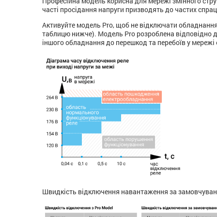
Професійна модель корисна для мережі змінного стру
часті просідання напруги призводять до частих спра
Активуйте модель Pro, щоб не відключати обладнання
таблицю нижче). Модель Pro розроблена відповідно д
іншого обладнання до перешкод та перебоїв у мережі
Швидкість відключення навантаження за замовчування