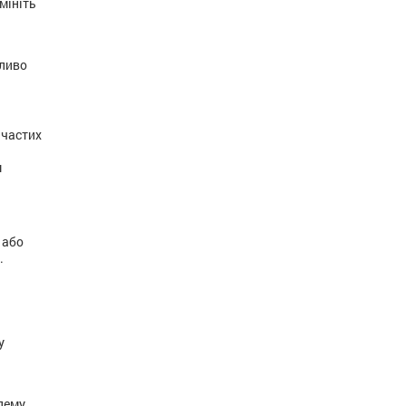
мініть
жливо
 частих
м
 або
.
у
блему