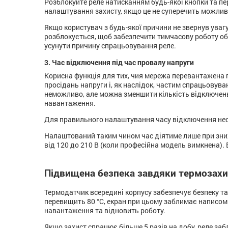
Розблокуйте реле натисканням будь-якої кнопки та пе
налаштування захисту, якщо це не суперечить можли
Якщо користувач з будь-якої причини не звернув увагу
розблокується, щоб забезпечити тимчасову роботу обл
усунути причину спрацьовування реле.
3. Час відключення під час провалу напруги
Корисна функція для тих, чия мережа перевантажена п
просідань напруги і, як наслідок, частим спрацьовува
неможливо, але можна зменшити кількість відключень
навантаження.
Для правильного налаштування часу відключення нео
Налаштований таким чином час діятиме лише при зниж
від 120 до 210 В (коли професійна модель вимкнена).
Підвищена безпека завдяки термозахи
Термодатчик всередині корпусу забезпечує безпеку та
перевищить 80 °С, екран при цьому заблимає написом 
навантаження та відновить роботу.
Якщо захист спрацює більше 5 разів на добу, реле за