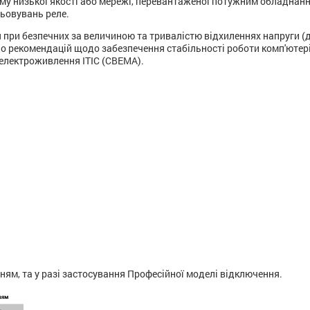
му низької якості або мережі, перевантаженої потужним обладнанн
цьовувань реле.
 при безпечних за величиною та тривалістю відхиленнях напруги (
о рекомендацій щодо забезпечення стабільності роботи комп'ютері
 електроживлення ITIC (CBEMA).
м, та у разі застосування Професійної моделі відключення.