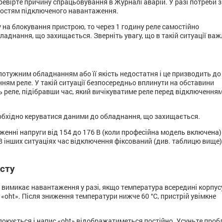
ревірте причину спрацьовування в Журналі аварій. У разі потреби з
востям підключеного навантаження.
 на блокування пристрою, то через 1 годину реле самостійно
аднання, що захищається. Зверніть увагу, що в такій ситуації ва
отужним обладнанням або її якість недостатня і це призводить до
нням реле. У такій ситуації безпосередньо вплинути на обставини
 реле, підібравши час, який вичікуватиме реле перед відключення
бхідно керуватися даними до обладнання, що захищається.
енні напруги від 154 до 176 В (коли професійна модель включена)
 В інших ситуаціях час відключення фіксований (див. таблицю вище)
сту
 вимикає навантаження у разі, якщо температура всередині корпус
«oht». Після зниження температури нижче 60 °С, пристрій увімкне
блокується і напис «oht» відображатиметься постійно. Усуньте про