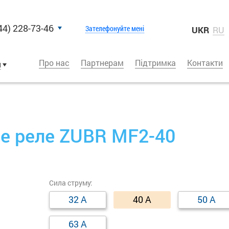
44) 228-73-46
Зателефонуйте мені
UKR
RU
Про нас
Партнерам
Підтримка
Контакти
и
е реле ZUBR MF2-40
Сила струму:
32 А
40 А
50 А
63 А