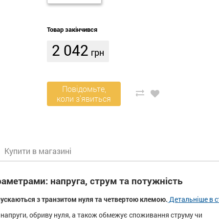
Товар закінчився
2 042
грн
Повідомьте,
коли з'явиться
Купити в магазині
аметрами: напруга, струм та потужність
ипускаються з транзитом нуля та четвертою клемою.
Детальніше в ст
 напруги, обриву нуля, а також обмежує споживання струму чи