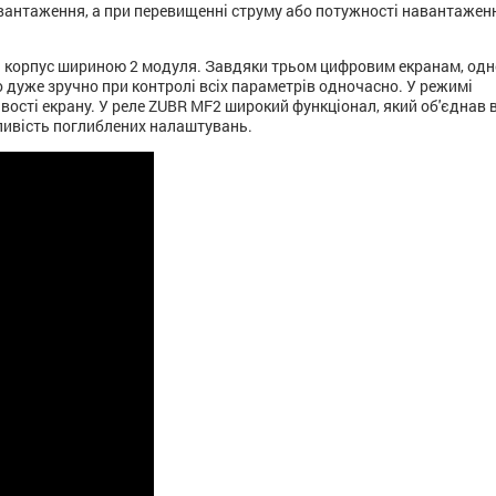
вантаження, а при перевищенні струму або потужності навантажен
 корпус шириною 2 модуля. Завдяки трьом цифровим екранам, од
о дуже зручно при контролі всіх параметрів одночасно. У режимі
сті екрану. У реле ZUBR MF2 широкий функціонал, який об'єднав в
жливість поглиблених налаштувань.