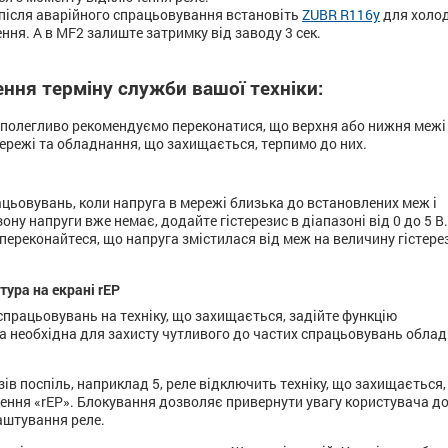
після аварійного спрацьовування встановіть
ZUBR R116y
для холо
ння. А в MF2 залиште затримку від заводу 3 сек.
ння терміну служби вашої техніки:
аполегливо рекомендуємо переконатися, що верхня або нижня межі
мережі та обладнання, що захищається, терпимо до них.
ацьовувань, коли напруга в мережі близька до встановлених меж і
ну напруги вже немає, додайте гістерезис в діапазоні від 0 до 5 В
реконайтеся, що напруга змістилася від меж на величину гістерез
тура на екрані rEP
працьовувань на техніку, що захищається, задійте функцію
а необхідна для захисту чутливого до частих спрацьовувань облад
зів поспіль, наприклад 5, реле відключить техніку, що захищається,
лення «rEP». Блокування дозволяє привернути увагу користувача д
аштування реле.