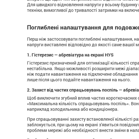
Для швидкого відновлення напруги у всьому будинку 
техніки, вимогливої до тривалості затримки на включе
Поглиблені налаштування для подовже
Перш ніж застосовувати поглиблені налаштування, н
напруги виставлені відповідно до якості саме вашої 
1. Гістерезис — абревіатура на екрані HУS
Гістерезис призначений для оптимізації кількості спр
нестабільна. Якщо можливості розширити межі діапазо
ніж подати навантаження на підключене обладнання пе
лише після цього подайте навантаження на нього.
2. Захист від частих спрацьовувань поспіль — абревіа
Щоб виключити згубний вплив частих короткочасних с
«Максимальна кількість спрацьовувань поспіль». Вон
наприклад холодильника або кондиціонера.
При спрацьовуванні захисту встановленої кількісті ра
заблокується, при цьому на екрані з'явиться повідом
проблеми мережі або необхідності внести зміни в нал