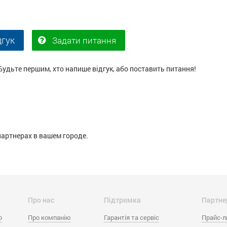
дгук
Задати питання
Будьте першим, хто напише відгук, або поставить питання!
партнерах в вашем городе.
Про нас
Підтримка
Партне
o
Про компанію
Гарантія та сервіс
Прайс-л