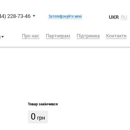
44) 228-73-46
Зателефонуйте мені
UKR
RU
Про нас
Партнерам
Підтримка
Контакти
и
Товар закінчився
0
грн