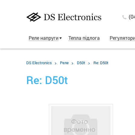
(0
Реле напруги
Тепла підлога
Регулятор
DS Electronics
Реле
D50t
Re: D50t
Re: D50t