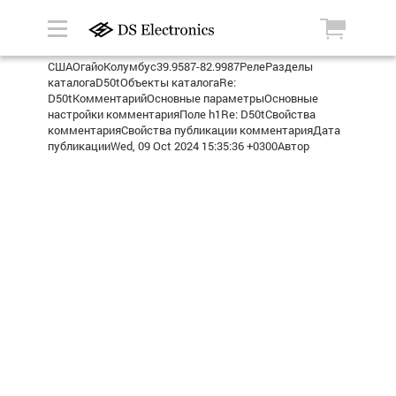
СШАОгайоКолумбус39.9587-82.9987РелеРазделы
каталогаD50tОбъекты каталогаRe:
D50tКомментарийОсновные параметрыОсновные
настройки комментарияПоле h1Re: D50tСвойства
комментарияСвойства публикации комментарияДата
публикацииWed, 09 Oct 2024 15:35:36 +0300Автор