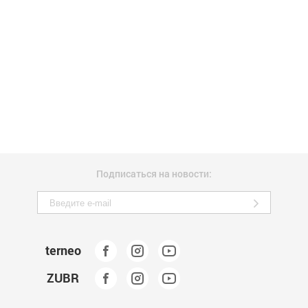
Подписаться на новости:
terneo
ZUBR