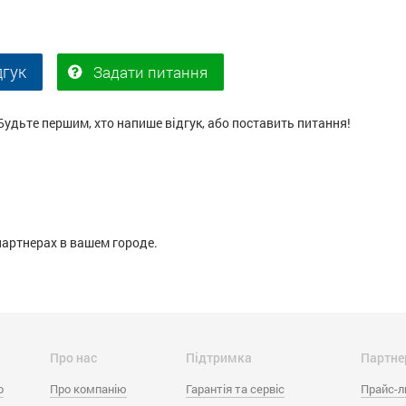
дгук
Задати питання
Будьте першим, хто напише відгук, або поставить питання!
партнерах в вашем городе.
Про нас
Підтримка
Партне
o
Про компанію
Гарантія та сервіс
Прайс-л