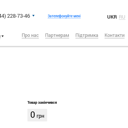
44) 228-73-46
Зателефонуйте мені
UKR
RU
Про нас
Партнерам
Підтримка
Контакти
и
Товар закінчився
0
грн