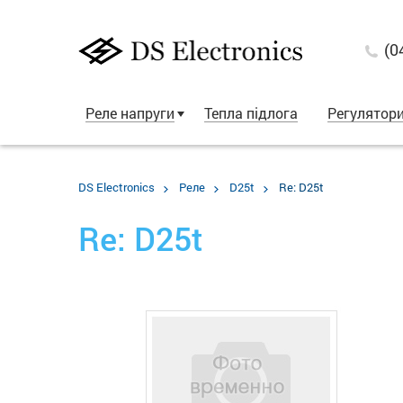
(0
Реле напруги
Тепла підлога
Регулятор
DS Electronics
Реле
D25t
Re: D25t
Re: D25t