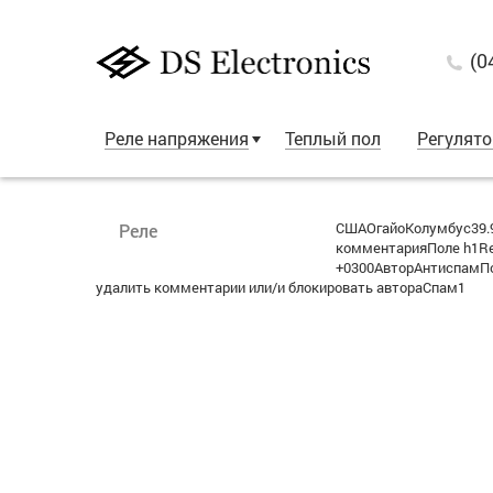
(0
Реле напряжения
Теплый пол
Регулят
СШАОгайоКолумбус39.9
Реле
комментарияПоле h1Re:
+0300АвторАнтиспамПо
удалить комментарии или/и блокировать автораСпам1