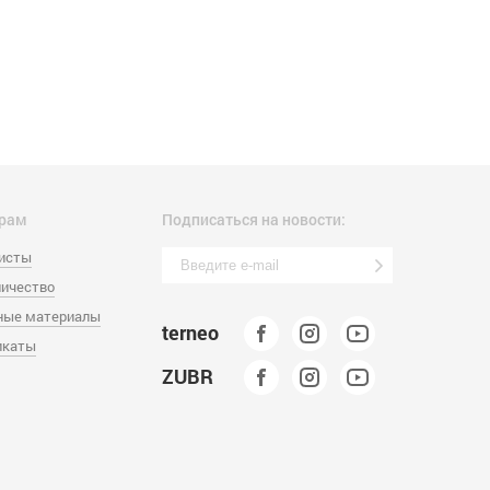
рам
Подписаться на новости:
листы
ичество
ные материалы
terneo
икаты
ZUBR