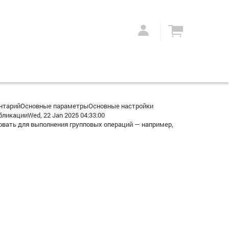
ентарийОсновные параметрыОсновные настройки
икацииWed, 22 Jan 2025 04:33:00
вать для выполнения групповых операций — например,