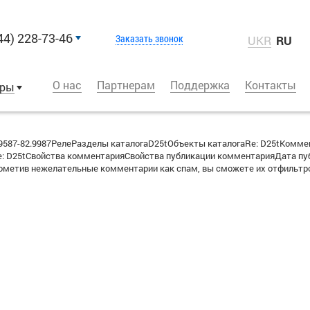
44) 228-73-46
Заказать звонок
UKR
RU
О нас
Партнерам
Поддержка
Контакты
оры
587-82.9987РелеРазделы каталогаD25tОбъекты каталогаRe: D25tКомм
 D25tСвойства комментарияСвойства публикации комментарияДата публ
метив нежелательные комментарии как спам, вы сможете их отфильтро