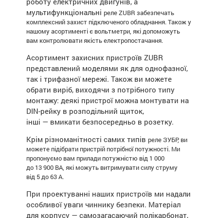
роботу електричних двигунів, а
мультифункціональні
реле ZUBR
забезпечать
комплексний захист підключеного обладнання. Також у
нашому асортименті є вольтметри, які допоможуть
вам контролювати якість електропостачання.
Асортимент захисних пристроїв ZUBR
представлений моделями як для однофазної,
так і трифазної мережі. Також ви можете
обрати виріб, виходячи з потрібного типу
монтажу: деякі пристрої можна монтувати на
DIN-рейку в розподільний щиток,
інші — вмикати безпосередньо в розетку.
Крім різноманітності самих типів
реле ЗУБР
, ви
можете підібрати пристрій потрібної потужності. Ми
пропонуємо вам прилади потужністю від 1 000
до 13 900 ВА, які можуть витримувати силу струму
від 5 до 63 А.
При проектуванні наших пристроїв ми надали
особливої уваги чиннику безпеки. Матеріал
для корпусу — самозагасаючий полікарбонат,