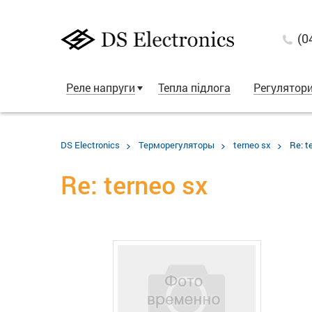
(0
Реле напруги
Тепла підлога
Регулятор
DS Electronics
Терморегуляторы
terneo sx
Re: t
Re: terneo sx