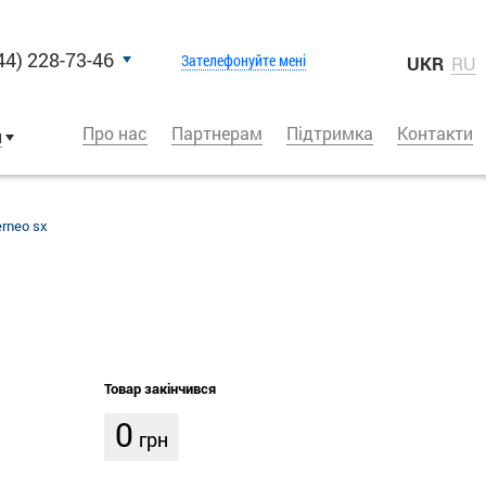
44) 228-73-46
Зателефонуйте мені
UKR
RU
Про нас
Партнерам
Підтримка
Контакти
и
erneo sx
Товар закінчився
0
грн