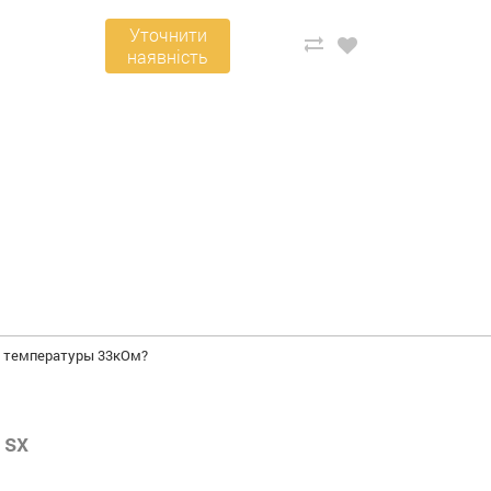
Уточнити
наявність
и температуры 33кОм?
 sx