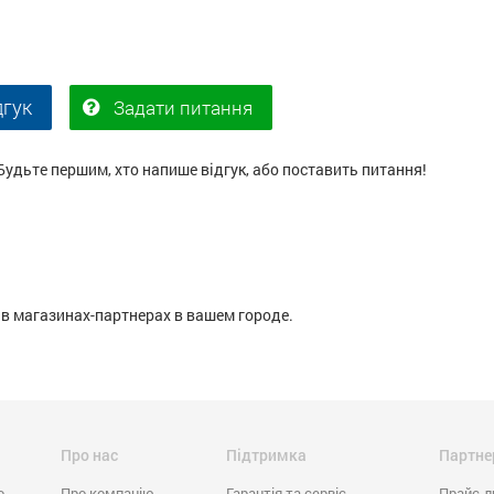
дгук
Задати питання
Будьте першим, хто напише відгук, або поставить питання!
в магазинах-партнерах в вашем городе.
Про нас
Підтримка
Партне
o
Про компанію
Гарантія та сервіс
Прайс-л