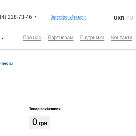
44) 228-73-46
Зателефонуйте мені
UKR
RU
Про нас
Партнерам
Підтримка
Контакти
и
erneo sx
Товар закінчився
0
грн