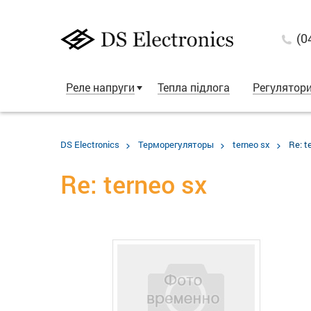
(0
Реле напруги
Тепла підлога
Регулятор
DS Electronics
Терморегуляторы
terneo sx
Re: t
Re: terneo sx