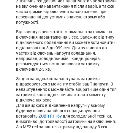
ZUBR MF2 red дозволяє налаштувати час затримки
на включення навантаження після аварії, а також
час затримки відключення навантаження при
перевищенні допустимих значень струму або
потужності.
Від заводу в реле стоїть мінімальна затримка на
включення навантаження 3 сек. Залежно від типу
підключеного обладнання ви можете встановити її
в діапазоні від 3 до 999 сек. Для чутливого до
частих відключень напруги обладнання,
наприклад, холодильників і кондиціонерів,
рекомендується встановлювати затримку
включення 2-3 хв.
Згідно заводських налаштувань затримка
відраховується з моменту стабілізації напруги. В
налаштуваннях є можливість вибрати ще один тип
затримки, коли відлік починається з моменту
відключення реле.
Для швидкого відновлення напруги у всьому
будинку після аварійного спрацьовування
встановіть
ZUBR R116y
для холодильної техніки,
вимогливої до тривалості затримки на включення.
А в MF2 red залиште затримку від заводу 3 сек.