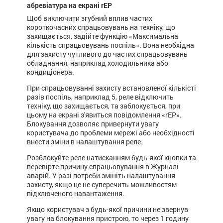
абревіатура на екрані rEP
Щоб виключити згубний вплив частих
короткочасних спрацьовувань на техніку, що
захищається, задійте функцію «Максимальна
кількість спрацьовувань поспіль». Вона необхідна
для захисту чутливого до частих спрацьовувань
обладнання, наприклад холодильника або
кондиціонера.
При спрацьовуванні захисту встановленої кількісті
разів поспіль, наприклад 5, реле відключить
техніку, що захищається, та заблокується, при
цьому на екрані з'явиться повідомлення «rEP».
Блокування дозволяє привернути увагу
користувача до проблеми мережі або необхідності
внести зміни в налаштування реле.
Розблокуйте реле натисканням будь-якої кнопки та
перевірте причину спрацьовування в Журналі
аварій. У разі потреби змініть налаштування
захисту, якщо це не суперечить можливостям
підключеного навантаження.
Якщо користувач з будь-якої причини не звернув
увагу на блокування пристрою, то через 1 годину