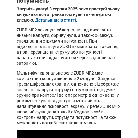
потужність
Зверніть увагу! З серпня 2025 року пристрої знову
випускаються з транзитом нуля та четвертою
клемою.
Детальніше в статті.
ZUBR MF2 захищає обладнання від високої та
низької напруги, обриву нуля, а також обмежує
споживання струму чи потужності. При
відхиленнях напруги ZUBR вимкне навантаження,
а при перевищенні струму або потужності
навантаження відключиться через заданий час
затримки.
Мультифункціональне реле ZUBR MF2 має
компактний корпус шириною 2 модуля. Завдяки
трьом цифровим екранам, одночасно відображає
значення напруги, струму і потужності, що дуже
зручно при контролі всіх параметрів одночасно. У
режимі очікування доступна можливість
налаштування яскравості екрану. У реле ZUBR MF2
широкий функціонал, який об'єднав в собі:
контроль напруги, струму та потужності, а також
можливість поглиблених налаштувань.