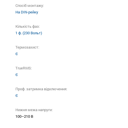
Спосіб монтажу:
На DIN-рейку
Кількість фаз:
1 ф. (230 Вольт)
Термозахист:
Є
TrueRMS:
Є
Проф. затримка відключення:
Є
Нижня межа напруги:
100–210 В