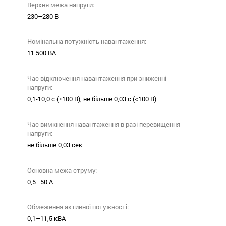
Верхня межа напруги:
230–280 В
Номінальна потужність навантаження:
11 500 ВА
Час відключення навантаження при зниженні
напруги:
0,1-10,0 с (≥100 В), не більше 0,03 с (<100 В)
Час вимкнення навантаження в разі перевищення
напруги:
не більше 0,03 сек
Основна межа струму:
0,5–50 А
Обмеження активної потужності:
0,1–11,5 кВА