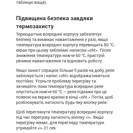
таблицю вище).
Підвищена безпека завдяки
термозахисту
Термодатчик всередині корпусу забезпечує
безпеку та вимикає навантаження у разі, якщо
температура всередині корпусу перевищить 80 °С,
екран при цьому заблимає написом «oht». Після
зниження температури нижче 60 °С, пристрій
увімкне навантаження та відновить роботу.
Якщо захист спрацює більше 5 разів на добу, реле
заблокується і напис «oht» відображатиметься
постійно. Усуньте проблему перегріву та
зачекайте, поки температура всередині реле
опуститься нижче 60 °С — реле підкаже про це
появою на екрані крапки в кінці «oht.» Потім, щоб
розблокувати, натисніть будь-яку кнопку реле.
Щоб переглянути температуру всередині корпусу
під час перегріву, натисніть кнопку «i». Якщо
перегріву немає, для перегляду температури
утримуйте «i» 21 сек.