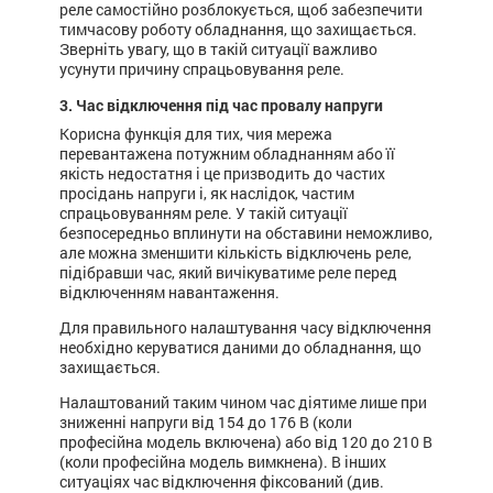
реле самостійно розблокується, щоб забезпечити
тимчасову роботу обладнання, що захищається.
Зверніть увагу, що в такій ситуації важливо
усунути причину спрацьовування реле.
3. Час відключення під час провалу напруги
Корисна функція для тих, чия мережа
перевантажена потужним обладнанням або її
якість недостатня і це призводить до частих
просідань напруги і, як наслідок, частим
спрацьовуванням реле. У такій ситуації
безпосередньо вплинути на обставини неможливо,
але можна зменшити кількість відключень реле,
підібравши час, який вичікуватиме реле перед
відключенням навантаження.
Для правильного налаштування часу відключення
необхідно керуватися даними до обладнання, що
захищається.
Налаштований таким чином час діятиме лише при
зниженні напруги від 154 до 176 В (коли
професійна модель включена) або від 120 до 210 В
(коли професійна модель вимкнена). В інших
ситуаціях час відключення фіксований (див.