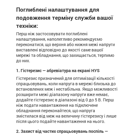
Поглиблені налаштування для
подовження терміну служби вашої
техніки:
Перш ніж застосовувати поглиблені
налаштування, наполегливо рекомендуємо
переконатися, що верхня або нижня межі напруги
виставлені відповідно до якості саме вашої
мережі та обладнання, що захищається, терпимо
до них.
1. Гістерезис — абревіатура на екрані HУS
Гістерезис призначений для оптимізації кількості
спрацьовувань, коли напруга в мережі близька до
встановлених меж і нестабільна. Якщо можливості
розширити межі діапазону напруги вже немає,
додайте гістерезис в діапазоні від 0 до 5 В. Перш
ніж подати навантаження на підключене
обладнання переконайтеся, що напруга
змістилася від меж на величину гістерезису і лише
після цього подайте навантаження на нього.
2. Захист від частих спрацьовувань поспіль —