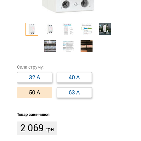
Сила струму:
32 А
40 А
50 А
63 А
Товар закінчився
2 069
грн