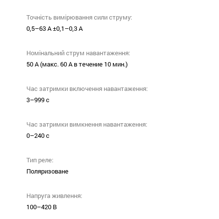
Точність вимірювання сили струму:
0,5–63 А ±0,1–0,3 А
Номінальний струм навантаження:
50 А (макс. 60 А в течение 10 мин.)
Час затримки включення навантаження:
3–999 с
Час затримки вимкнення навантаження:
0–240 с
Тип реле:
Поляризоване
Напруга живлення:
100–420 В