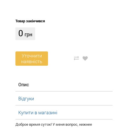
Товар закінчився
0
грн
Уточнити
наявність
Опис
Відгуки
Купити в магазині
Доброе время суток! У меня вопрос, нижнее