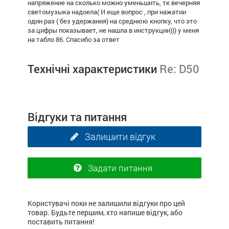
напряжение на сколько можно уменьшить, тк вечерняя
светомузыка надоела( И еще вопрос , при нажатии
один раз ( без удержания) на среднюю кнопку, что это
за цифры показывает, не нашла в инструкции))) у меня
на табло 86. Спасибо за ответ
Технічні характеристики
Re: D50
Відгуки та питання
Залишити відгук
Задати питання
Користувачі поки не залишили відгуки про цей
товар. Будьте першим, хто напише відгук, або
поставить питання!