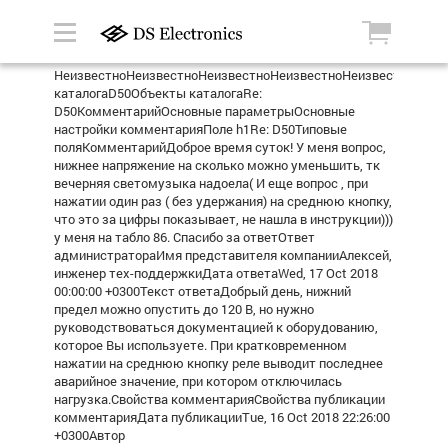
НеизвестноНеизвестноНеизвестноНеизвестноНеизвестноРеле
каталогаD50Объекты каталогаRe:
D50КомментарийОсновные параметрыОсновные
настройки комментарияПоле h1Re: D50Типовые
поляКомментарийДоброе время суток! У меня вопрос,
нижнее напряжение на сколько можно уменьшить, тк
вечерняя светомузыка надоела( И еще вопрос , при
нажатии один раз ( без удержания) на среднюю кнопку,
что это за цифры показывает, не нашла в инструкции)))
у меня на табло 86. Спасибо за ответОтвет
администратораИмя представителя компанииАлексей,
инженер тех-поддержкиДата ответаWed, 17 Oct 2018
00:00:00 +0300Текст ответаДобрый день, нижний
предел можно опустить до 120 В, но нужно
руководствоваться документацией к оборудованию,
которое Вы используете. При кратковременном
нажатии на среднюю кнопку реле выводит последнее
аварийное значение, при котором отключилась
нагрузка.Свойства комментарияСвойства публикации
комментарияДата публикацииTue, 16 Oct 2018 22:26:00
+0300Автор