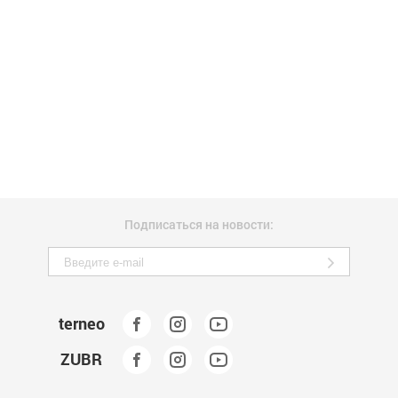
Подписаться на новости:
terneo
ZUBR