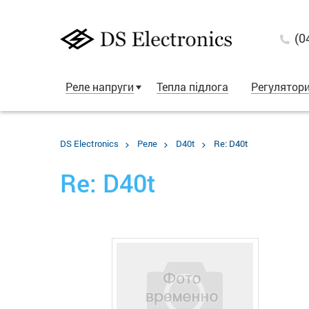
(0
Реле напруги
Тепла підлога
Регулятор
DS Electronics
Реле
D40t
Re: D40t
Re: D40t