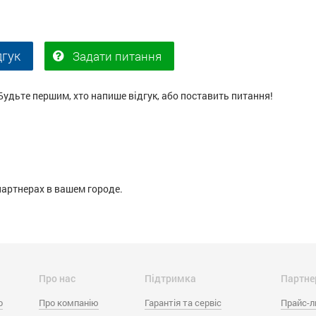
дгук
Задати питання
Будьте першим, хто напише відгук, або поставить питання!
партнерах в вашем городе.
Про нас
Підтримка
Партне
o
Про компанію
Гарантія та сервіс
Прайс-л