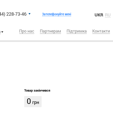
44) 228-73-46
Зателефонуйте мені
UKR
RU
Про нас
Партнерам
Підтримка
Контакти
и
Товар закінчився
0
грн