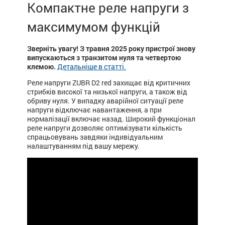
Компактне реле напруги з
максимумом функцій
Зверніть увагу! З травня 2025 року пристрої знову
випускаються з транзитом нуля та четвертою
клемою.
Детальніше в статті.
Реле напруги ZUBR D2 red захищає від критичних
стрибків високої та низької напруги, а також від
обриву нуля. У випадку аварійної ситуації реле
напруги відключає навантаження, а при
нормалізації включає назад. Широкий функціонал
реле напруги дозволяє оптимізувати кількість
спрацьовувань завдяки індивідуальним
налаштуванням під вашу мережу.