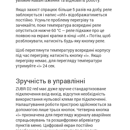
увімкне навантаження та відновить роботу.
Якщо захист спрацює більше 5 разів на добу, реле
заблокується і напис «oht» відображатиметься
постійно. Усуньте проблему перегріву та
зачекайте, поки температура всередині реле
опуститься нижче 60 °С — реле підкаже про це
появою на екрані крапки в кінці «oht.» Потім, щоб
розблокувати, натисніть будь-яку кнопку реле.
Щоб переглянути температуру всередині корпусу
під час перегріву, натисніть кнопку «i». Якщо
перегріву немає, для перегляду температури
утримуйте «i» 24 сек.
Зручність в управлінні
ZUBR D2 red має дуже зручне стандартизоване
підключення вхід-вихід, відсутня необхідність
використання нульової клеми при підключенні.
Налаштування роботи пристрою здійснюється за
допомогою лише трьох кнопок. Четверна кнопка
«i» призначена для перегляду журналу аварійних
спрацьовувань та розшифровки абревіатур
пунктів меню. Цифровий екран постійно