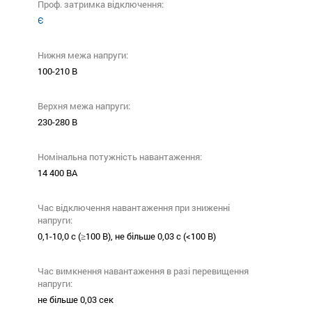
Проф. затримка відключення:
Є
Нижня межа напруги:
100-210 В
Верхня межа напруги:
230-280 В
Номінальна потужність навантаження:
14 400 ВА
Час відключення навантаження при зниженні
напруги:
0,1-10,0 с (≥100 В), не більше 0,03 с (<100 В)
Час вимкнення навантаження в разі перевищення
напруги:
не більше 0,03 сек