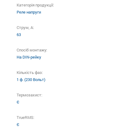
Категорія продукції:
Реле напруги
Струм, А:
63
Спосіб монтажу:
На DIN-рейку
Кількість фаз:
1 ф. (230 Вольт)
Термозахист:
Є
TrueRMS:
Є