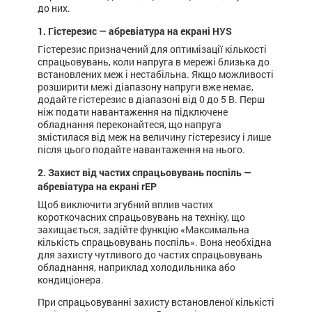
до них.
1. Гістерезис — абревіатура на екрані HУS
Гістерезис призначений для оптимізації кількості
спрацьовувань, коли напруга в мережі близька до
встановлених меж і нестабільна. Якщо можливості
розширити межі діапазону напруги вже немає,
додайте гістерезис в діапазоні від 0 до 5 В. Перш
ніж подати навантаження на підключене
обладнання переконайтеся, що напруга
змістилася від меж на величину гістерезису і лише
після цього подайте навантаження на нього.
2. Захист від частих спрацьовувань поспіль —
абревіатура на екрані rEP
Щоб виключити згубний вплив частих
короткочасних спрацьовувань на техніку, що
захищається, задійте функцію «Максимальна
кількість спрацьовувань поспіль». Вона необхідна
для захисту чутливого до частих спрацьовувань
обладнання, наприклад холодильника або
кондиціонера.
При спрацьовуванні захисту встановленої кількісті