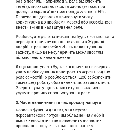
разів поспіль, наприклад 5, реле відключить
техніку, що захищається, та заблокується, при
цьому на екрані з'явиться повідомлення «rEP».
Блокування дозволяє привернути увагу
користувача до проблеми мережі або необхідності
внести зміни в налаштування реле.
Розблокуйте реле натисканням будь-якої кнопки та
перевірте причину спрацьовування в Журналі
аварій. У разі потреби змініть налаштування
захисту, якщо це не суперечить можливостям
підключеного навантаження.
Якщо користувач з будь-якої причини не звернув
увагу на блокування пристрою, то через 1 годину
реле самостійно розблокується, щоб забезпечити
тимчасову роботу обладнання, що захищається.
Зверніть увагу, що в такій ситуації важливо
усунути причину спрацьовування реле.
3. Час відключення під час провалу напруги
Корисна функція для тих, чия мережа
перевантажена потужним обладнанням або її
якість недостатня і це призводить до частих
просідань напруги і, як наслідок, частим