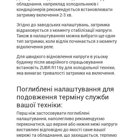
обладнання, наприклад холодильників і
кондиціонерів рекомендується встановлювати
затримку включення 2-3 хв.
Згідно до заводських налаштувань, затримка
відраховується з моменту стабілізації напруги.
Також в налаштуваннях можна вибрати ще один
тип затримки, коли відлік починається з моменту
відключення реле.
Для швидкого відновлення напруги в усьому
будинку після аварійного спрацьовування
встановіть ZUBR R116y для холодильної техніки,
яка вимагає тривалості затримки на включення.
Поглиблені налаштування для
подовження терміну служби
вашої техніки:
Перш ніж застосовувати поглиблені
налаштування, наполегливо рекомендуємо
переконатися, що верхня або нижня межі напруги
виставлені відповідно до якості саме вашої
мережі та обладнання, що захищається, терпимо