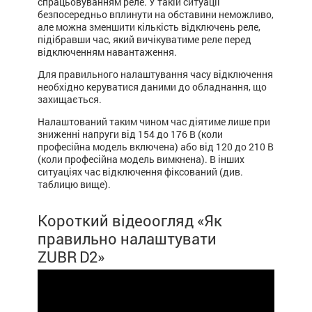
спрацьовуванням реле. У такій ситуації
безпосередньо вплинути на обставини неможливо,
але можна зменшити кількість відключень реле,
підібравши час, який вичікуватиме реле перед
відключенням навантаження.
Для правильного налаштування часу відключення
необхідно керуватися даними до обладнання, що
захищається.
Налаштований таким чином час діятиме лише при
зниженні напруги від 154 до 176 В (коли
професійна модель включена) або від 120 до 210 В
(коли професійна модель вимкнена). В інших
ситуаціях час відключення фіксований (див.
таблицю вище).
Короткий відеоогляд «Як
правильно налаштувати
ZUBR D2»