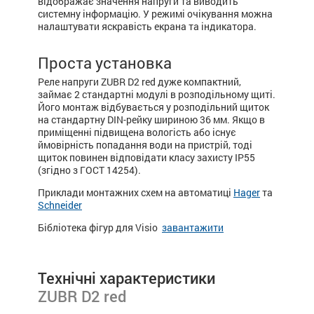
відображає значення напруги та виводить
системну інформацію. У режимі очікування можна
налаштувати яскравість екрана та індикатора.
Проста установка
Реле напруги ZUBR D2 red дуже компактний,
займає 2 стандартні модулі в розподільному щиті.
Його монтаж відбувається у розподільний щиток
на стандартну DIN-рейку шириною 36 мм. Якщо в
приміщенні підвищена вологість або існує
ймовірність попадання води на пристрій, тоді
щиток повинен відповідати класу захисту IP55
(згідно з ГОСТ 14254).
Приклади монтажних схем на автоматиці
Hager
та
Schneider
Бібліотека фігур для Visio
завантажити
Технічні характеристики
ZUBR D2 red