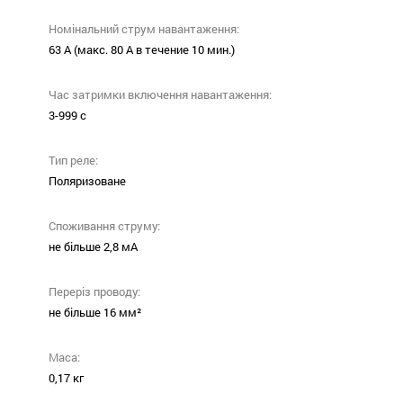
Номінальний струм навантаження:
63 А (макс. 80 А в течение 10 мин.)
Час затримки включення навантаження:
3-999 с
Тип реле:
Поляризоване
Cпоживання струму:
не більше 2,8 мА
Переріз проводу:
не більше 16 мм²
Маса:
0,17 кг