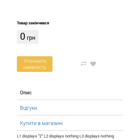
Товар закінчився
0
грн
Уточнити
наявність
Опис
Відгуки
Купити в магазині
L1 displays "2" L2 displays nothing L3 displays nothing