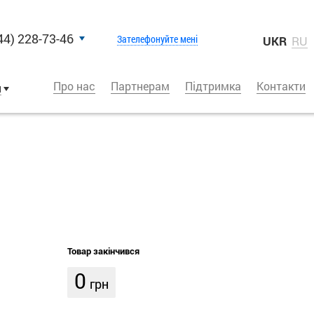
44) 228-73-46
Зателефонуйте мені
UKR
RU
Про нас
Партнерам
Підтримка
Контакти
и
Товар закінчився
0
грн