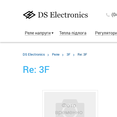
(0
Реле напруги
Тепла підлога
Регулятор
DS Electronics
Реле
3F
Re: 3F
Re: 3F