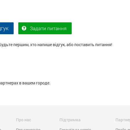
дгук
Задати питання
Будьте першим, хто напише відгук, або поставить питання!
партнерах в вашем городе.
Про нас
Підтримка
Партне
o
Про компанію
Гарантія та сервіс
Прайс-л