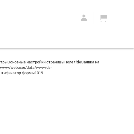
етрыОсновные настройки страницыПоле titleЗаявка на
r/www/webuser/data/www/ds-
Идентификатор формы1019