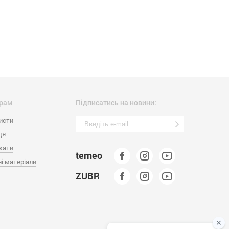
рам
Підписатись на новини:
исти
ця
кати
terneo
і матеріали
ZUBR