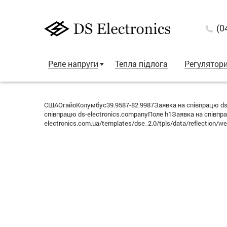
(0
Реле напруги
Тепла підлога
Регулятор
СШАОгайоКолумбус39.9587-82.9987Заявка на співпрацю ds
співпрацю ds-electronics.companyПоле h1Заявка на співп
electronics.com.ua/templates/dse_2.0/tpls/data/reflecti