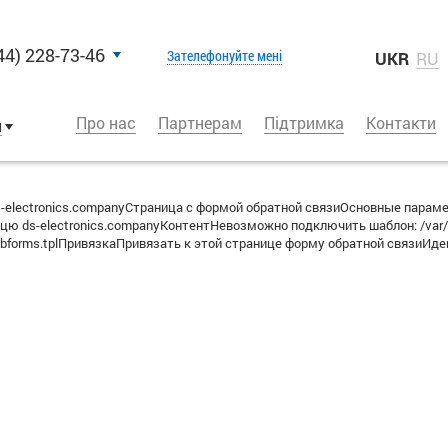
44) 228-73-46
Зателефонуйте мені
UKR
RU
Про нас
Партнерам
Підтримка
Контакти
и
-electronics.companyСтраница с формой обратной связиОсновные парам
рацю ds-electronics.companyКонтентНевозможно подключить шаблон: /va
on/webforms.tplПривязкаПривязать к этой странице форму обратной связи