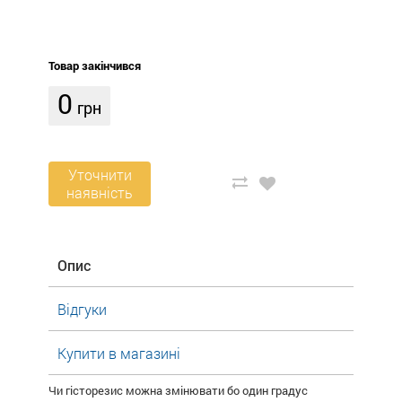
Товар закінчився
0
грн
Уточнити
наявність
Опис
Відгуки
Купити в магазині
Чи гісторезис можна змінювати бо один градус