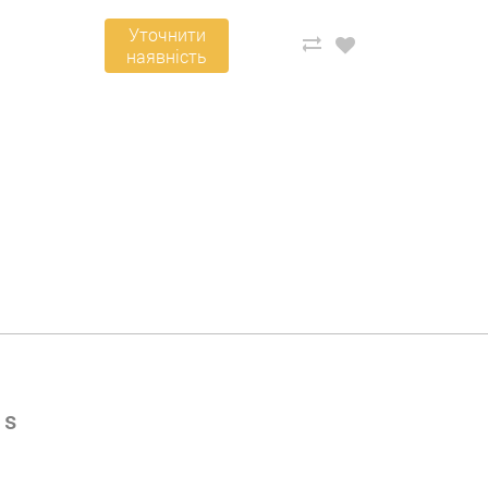
Уточнити
наявність
 s