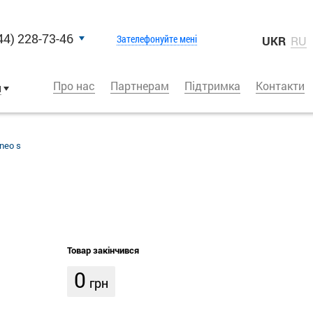
44) 228-73-46
Зателефонуйте мені
UKR
RU
Про нас
Партнерам
Підтримка
Контакти
и
rneo s
Товар закінчився
0
грн