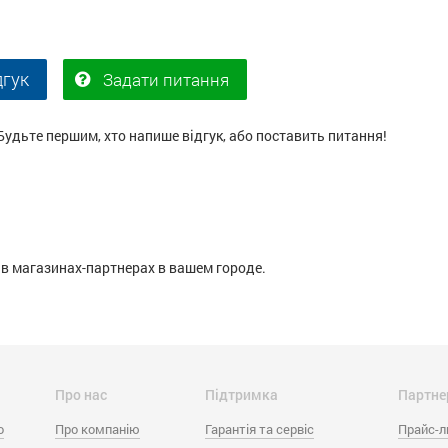
дгук
Задати питання
Будьте першим, хто напише відгук, або поставить питання!
в магазинах-партнерах в вашем городе.
Про нас
Підтримка
Партне
o
Про компанію
Гарантія та сервіс
Прайс-л