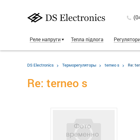
(0
Реле напруги
Тепла підлога
Регулятор
DS Electronics
Терморегуляторы
terneo s
Re: te
Re: terneo s