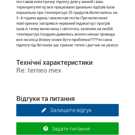
поставив електричну підлогу деві у ванній і ваш
терморегулятор все працювало ідеально підігрів ішов
нормально при температурі 25 градусів.Включалось на
3 -4 години вдень і виключав потім.При включенні
повторному загорявся червоний індикатор і прогрів
ішов.А тепер включаєш і світитись зеленим.на любій
температурі.Скидали дивились вологи немає провода
все на місці.Вчому може бути проблема????Чи сама
підлога під бетоном ще тримає тепло і датчик не реагує
Технічні характеристики
Re: terneo mex
Відгуки та питання
Залишити відгук
Задати питання