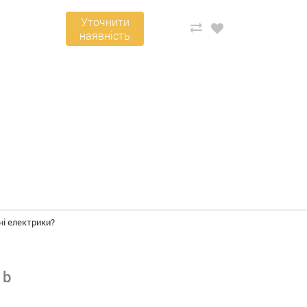
Уточнити
наявність
ні електрики?
 b