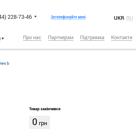
44) 228-73-46
Зателефонуйте мені
UKR
RU
Про нас
Партнерам
Підтримка
Контакти
и
rneo b
Товар закінчився
0
грн