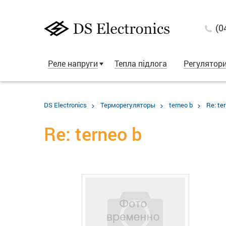
(0
Реле напруги
Тепла підлога
Регулятор
DS Electronics
Терморегуляторы
terneo b
Re: te
Re: terneo b