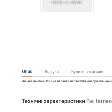
Опис
Відгуки
Купити в магазині
Чи має він памʼять і не втрачає налаштування при вимкнен
Технічні характеристики
Re: terneo