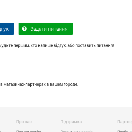
дгук
Задати питання
Будьте першим, хто напише відгук, або поставить питання!
в магазинах-партнерах в вашем городе.
Про нас
Підтримка
Партне
o
Про компанію
Гарантія та сервіс
Прайс-л