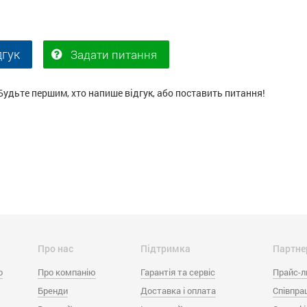
дгук
Задати питання
Будьте першим, хто напише відгук, або поставить питання!
Про нас
Підтримка
Партне
o
Про компанію
Гарантія та сервіс
Прайс-л
Бренди
Доставка і оплата
Співпра