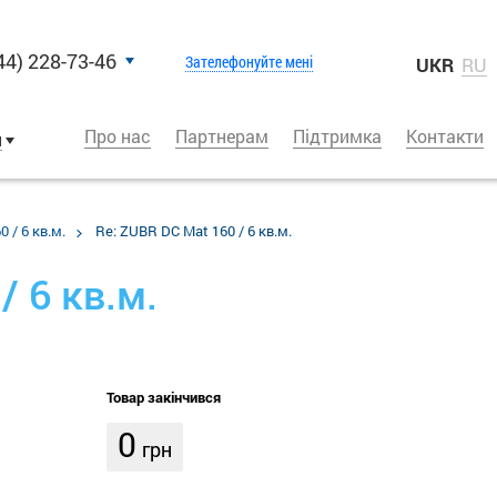
44) 228-73-46
Зателефонуйте мені
UKR
RU
Про нас
Партнерам
Підтримка
Контакти
и
 / 6 кв.м.
Re: ZUBR DC Mat 160 / 6 кв.м.
/ 6 кв.м.
Товар закінчився
0
грн