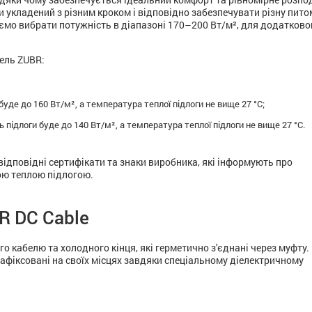
и укладений з різним кроком і відповідно забезпечувати різну пито
ємо вибрати потужність в діапазоні 170–200 Вт/м², для додатково
бель ZUBR:
уде до 160 Вт/м², а температура теплої підлоги не вище 27 °C;
підлоги буде до 140 Вт/м², а температура теплої підлоги не вище 27 °C.
відповідні сертифікати та знаки виробника, які інформують про
ою теплою підлогою.
R DC Cable
 кабелю та холодного кінця, які герметично з'єднані через муфту.
зафіксовані на своїх місцях завдяки спеціальному діелектричному