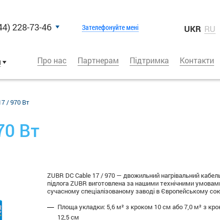
44) 228-73-46
Зателефонуйте мені
UKR
RU
Про нас
Партнерам
Підтримка
Контакти
и
7 / 970 Вт
70 Вт
ZUBR DC Cable 17 / 970 — двожильний нагрівальний кабель
підлога ZUBR виготовлена за нашими технічними умовам
сучасному спеціалізованому заводі в Європейському сою
Площа укладки: 5,6 м² з кроком 10 см або 7,0 м² з кр
12,5 см