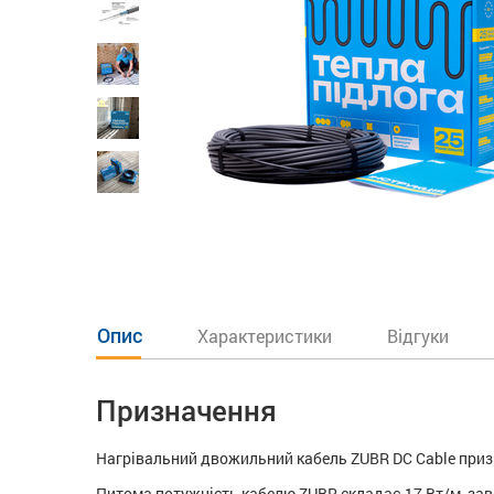
Опис
Характеристики
Відгуки
Призначення
Нагрівальний двожильний кабель ZUBR DC Cable призн
Питома потужність кабелю ZUBR складає 17 Вт/м, зав