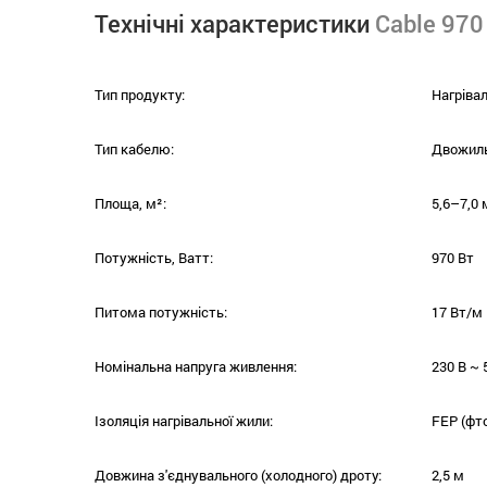
Технічні характеристики
Cable 970
Тип продукту:
Нагріва
Тип кабелю:
Двожиль
Площа, м²:
5,6–7,0 
Потужність, Ватт:
970 Вт
Питома потужність:
17 Вт/м
Номінальна напруга живлення:
230 В ~ 
Ізоляція нагрівальної жили:
FEP (фто
Довжина з'єднувального (холодного) дроту:
2,5 м