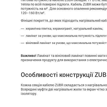
тепла по всій поверхні підлоги. Кабель ZUBR може бут
потужність на м². Для основного опалення рекоменду
120–160 Вт/м².
Фінішні покриття, до яких підходить нагрівальний ка
керамічна плитка, керамограніт, натуральний камінь;
ламінат за умови, що максимальна потужність підлоги б
вініловий ламінат за умови, що максимальна потужність 
Важливо!
Ламінат та вініловий ламінат повинні мати 
призначення продукту для використання з електричн
Особливості конструкції ZUB
Кожна секція кабелю ZUBR складається з нагрівального
Всередині муфти дві нагрівальні жили та екран чітко 
ізолятору.