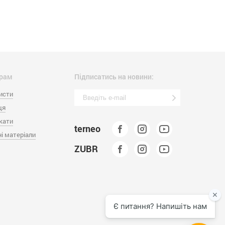
рам
Підписатись на новини:
исти
ця
кати
terneo
і матеріали
ZUBR