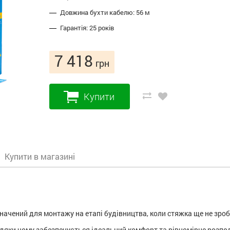
Довжина бухти кабелю: 56 м
Гарантія: 25 років
7 418
грн
Купити
Купити в магазині
ачений для монтажу на етапі будівництва, коли стяжка ще не зроб
дяки чому забезпечується ідеальний комфорт та рівномірне розпо