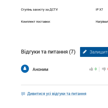
Ступінь захисту за ДСТУ:
IP X7
Комплект поставки:
Нагрівал
Відгуки та питання
(7)
Залишити
Аноним
0
Дивитися усі відгуки та питання