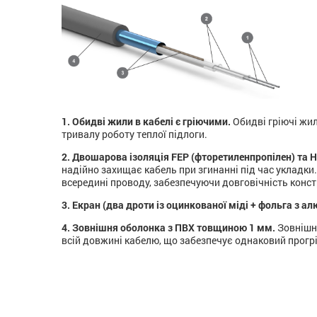
1. Обидві жили в кабелі є гріючими.
Обидві гріючі жил
тривалу роботу теплої підлоги.
2. Двошарова ізоляція FEP (фторетиленпропілен) та H
надійно захищає кабель при згинанні під час укладки
всередині проводу, забезпечуючи довговічність констр
3. Екран (два дроти із оцинкованої міді + фольга з ал
4. Зовнішня оболонка з ПВХ товщиною 1 мм.
Зовнішня
всій довжині кабелю, що забезпечує однаковий прогр