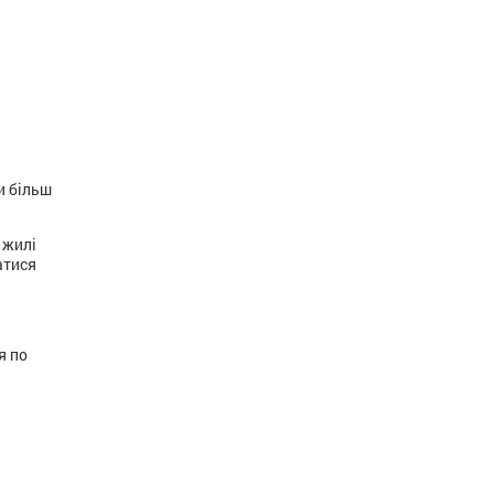
и більш
 жилі
атися
я по