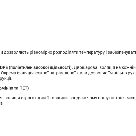
и дозволяють рівномірно розподіляти температуру і забезпечуват
DPE (поліетилен високої щільності).
Двошарова ізоляція на кожній
. Окрема ізоляція кожної нагрівальної жили дозволяє їм вільно рух
укції.
юмінію та ПЕТ)
 ізоляція строго єдиної товщини, завдяки чому відсутні тонкі місц
ів