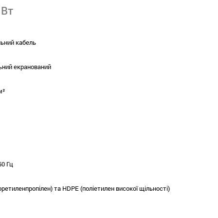
 Вт
льний кабель
ний екранований
м²
50 Гц
ретиленпропілен) та HDPE (поліетилен високої щільності)