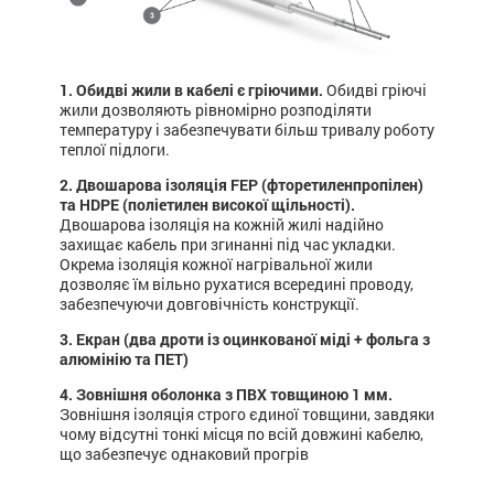
1. Обидві жили в кабелі є гріючими.
Обидві гріючі
жили дозволяють рівномірно розподіляти
температуру і забезпечувати більш тривалу роботу
теплої підлоги.
2. Двошарова ізоляція FEP (фторетиленпропілен)
та HDPE (поліетилен високої щільності).
Двошарова ізоляція на кожній жилі надійно
захищає кабель при згинанні під час укладки.
Окрема ізоляція кожної нагрівальної жили
дозволяє їм вільно рухатися всередині проводу,
забезпечуючи довговічність конструкції.
3. Екран (два дроти із оцинкованої міді + фольга з
алюмінію та ПЕТ)
4. Зовнішня оболонка з ПВХ товщиною 1 мм.
Зовнішня ізоляція строго єдиної товщини, завдяки
чому відсутні тонкі місця по всій довжині кабелю,
що забезпечує однаковий прогрів