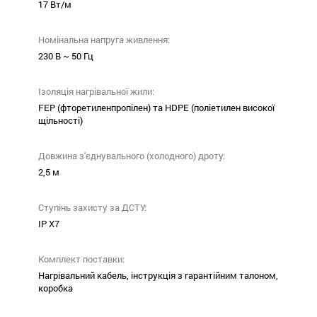
17 Вт/м
Номінальна напруга живлення:
230 В ~ 50 Гц
Ізоляція нагрівальної жили:
FEP (фторетиленпропілен) та HDPE (поліетилен високої
щільності)
Довжина з'єднувального (холодного) дроту:
2,5 м
Ступінь захисту за ДСТУ:
IP X7
Комплект поставки:
Нагрівальний кабель, інструкція з гарантійним талоном,
коробка