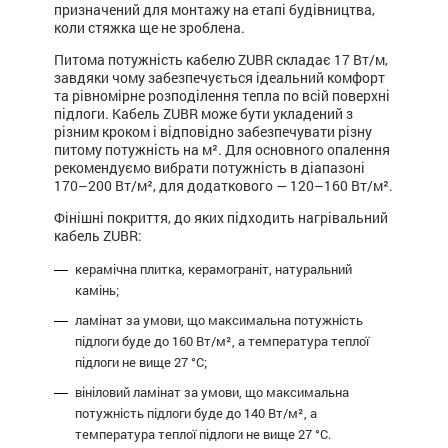
призначений для монтажу на етапі будівництва,
коли стяжка ще не зроблена.
Питома потужність кабелю ZUBR складає 17 Вт/м,
завдяки чому забезпечується ідеальний комфорт
та рівномірне розподілення тепла по всій поверхні
підлоги. Кабель ZUBR може бути укладений з
різним кроком і відповідно забезпечувати різну
питому потужність на м². Для основного опалення
рекомендуємо вибрати потужність в діапазоні
170–200 Вт/м², для додаткового — 120–160 Вт/м².
Фінішні покриття, до яких підходить нагрівальний
кабель ZUBR:
керамічна плитка, керамограніт, натуральний
камінь;
ламінат за умови, що максимальна потужність
підлоги буде до 160 Вт/м², а температура теплої
підлоги не вище 27 °C;
вініловий ламінат за умови, що максимальна
потужність підлоги буде до 140 Вт/м², а
температура теплої підлоги не вище 27 °C.