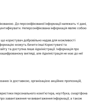
ованою. До персоніфікованої інформації належать ті дані,
дентифікувати. Неперсоніфікована інформація являє собою
і, що користувач добровільно надав для можливості
нформацію можуть бачити інші Користувачі та
айту та доступна лише Адміністрації. Інформація про
зашифрованому вигляді, але Адміністрація не має до неї
язаних із доставкою, організацією акційних пропозицій,
ктеристики персонального комп’ютера, ноутбука, смартфона
 про завантаження чи вивантаження інформації, а також