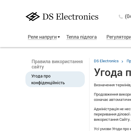
(0
Реле напруги
Тепла підлога
Регулятор
Правила використання
DS Electronics
Пр
сайту
Угода п
Угода про
конфіденційність
Визначення термінів,
Продовження викорис
означає автоматичне
Адміністрація не нес
переривання ділової
використання Сайту.
Усі умови Угоди про