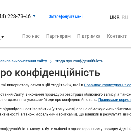
44) 228-73-46
Зателефонуйте мені
UKR
RU
Про нас
Партнерам
Підтримка
Контакти
и
авила використання сайту
Угода про конфіденційність
ро конфіденційність
 які використовуються в цій Угоді такі ж, що і в
Правилах користування с
тання Сайту, виконання процедури реєстрації облікового запису, а тако
 погодження з умовами Угоди про конфіденційність та
Правилами корист
е відповідальності за збитки (у тому числі, але не обмежуючись збитками 
 активності, а також моральними збитками), що виникли в результаті вик
 конфіденційність можуть бути змінені в односторонньому порядку Адмін