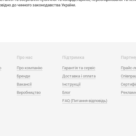
овідно до чинного законодавства України.
Про нас
Підтримка
Партне
o
Про компанію
Гарантія та сервіс
Прайс-л
Бренди
Доставка і оплата
Співпра
Вакансії
Інструкції
Сертифі
Виробництво
Блог
Рекламн
FAQ (Питання-відповідь)