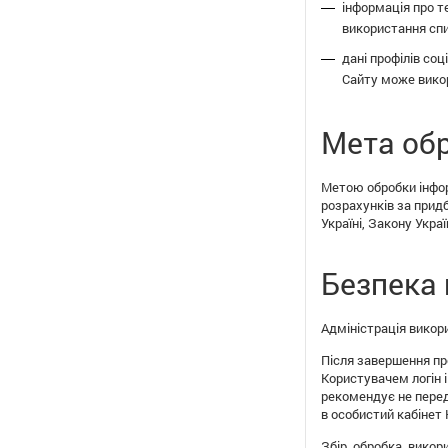
інформація про т
використання спи
дані профілів соц
Сайту може викор
Мета обр
Метою обробки інфор
розрахунків за придб
Україні, Закону Укра
Безпека 
Адміністрація викори
Після завершення пр
Користувачем логін і
рекомендує не переда
в особистий кабінет
Збір, обробка, викор