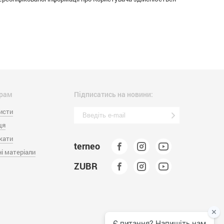
рам
Підписатись на новини:
исти
ця
кати
terneo
і матеріали
ZUBR