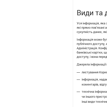
Види та 
Уся інформація, яка
які прямо пов’язані
сукупність даних, як
Інформація може бут
публічного доступу,
Адміністрація. Конф
банківські картки, щ
доступу, і вона пер
Джерела інформації 
листування Корис
інформація, нада
коментарів, відгу
технічна інформа
чи іншого пристр
інші види технічн