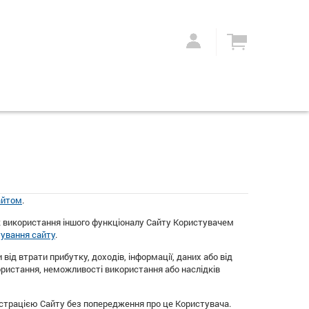
айтом
.
ж використання іншого функціоналу Сайту Користувачем
ування сайту
.
від втрати прибутку, доходів, інформації, даних або від
ористання, неможливості використання або наслідків
істрацією Сайту без попередження про це Користувача.