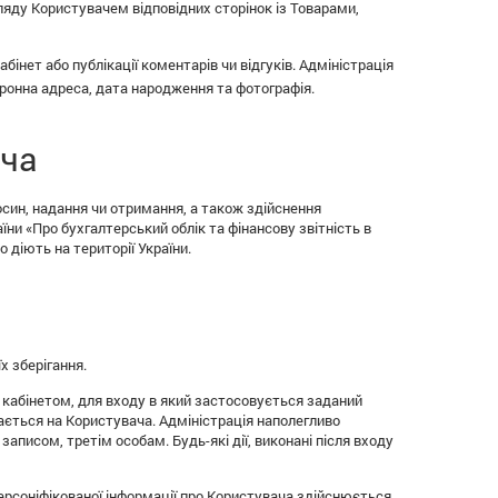
ляду Користувачем відповідних сторінок із Товарами,
інет або публікації коментарів чи відгуків. Адміністрація
тронна адреса, дата народження та фотографія.
ача
осин, надання чи отримання, а також здійснення
їни «Про бухгалтерський облік та фінансову звітність в
 діють на території України.
х зберігання.
кабінетом, для входу в який застосовується заданий
дається на Користувача. Адміністрація наполегливо
записом, третім особам. Будь-які дії, виконані після входу
еперсоніфікованої інформації про Користувача здійснюється