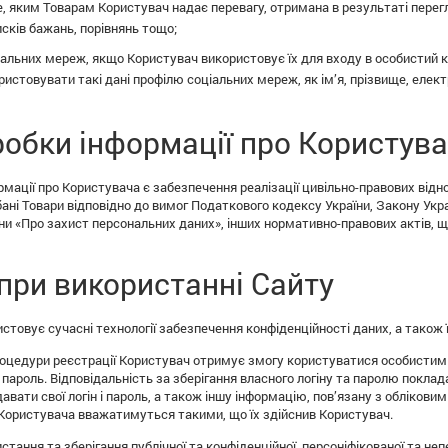
е, яким Товарам Користувач надає перевагу, отримана в результаті перег
сків бажань, порівнянь тощо;
іальних мереж, якщо Користувач використовує їх для входу в особистий каб
истовувати такі дані профілю соціальних мереж, як ім’я, прізвище, елек
обки інформації про Користув
мації про Користувача є забезпечення реалізації цивільно-правових відн
ані Товари відповідно до вимог Податкового кодексу України, Закону Укра
їни «Про захист персональних даних», інших нормативно-правових актів, що
при використанні Сайту
стовує сучасні технології забезпечення конфіденційності даних, а також ї
оцедури реєстрації Користувач отримує змогу користуватися особистим 
 пароль. Відповідальність за зберігання власного логіну та паролю покла
вати свої логін і пароль, а також іншу інформацію, пов’язану з обліковим 
 Користувача вважатимуться такими, що їх здійснив Користувач.
истання та зберігання публічної та конфіденційної, персоніфікованої та н