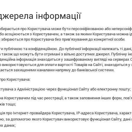
джерела інформації
 збирається про Користувача може бути персоніфікованою або неперсоніфік
 або асоціюються з Користувачем, а також за якими Користувача можна і
і збираються про Користувача без прив’язування до конкретної особи.
и публічною та конфіденційною. До публічної інформації належать ті дан
 а також що можуть бути отримані з вільно доступних джерел. Публічну і
іденційна інформація знаходиться у зашифрованому вигляді на серверах С
о використовуються для оплати вартості Товарів на Сайті, знаходиться у 
едається захищеними каналами напряму до банківської системи.
про Користувача:
тувача з Адміністрацією через функціонал Сайту або електронну пошту;
на Користувачем під час реєстрації, а також заповнення інших форм, пов’
ків тощо;
ція про Інтернет-провайдера Користувача, IP-адреса Користувача, хара
ою, за допомогою якого Користувач використовує функціонал Сайту, дані
их даних;