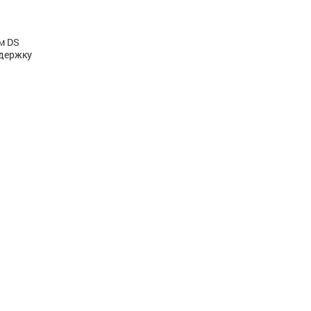
м DS
ддержку