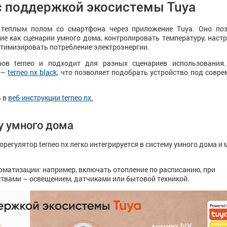
 с поддержкой экосистемы Tuya
я теплым полом со смартфона через приложение Tuya. Оно по
ие как сценарии умного дома, контролировать температуру, наст
птимизировать потребление электроэнергии.
ов terneo и подходит для разных сценариев использования.
 —
terneo nx black
, что позволяет подобрать устройство под совр
ь в
веб-инструкции terneo nx.
у умного дома
орегулятор terneo nx легко интегрируется в систему умного дома и
матизации: например, включать отопление по расписанию, при
ствами – освещением, датчиками или бытовой техникой.