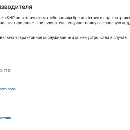
изводителя
е в КНР по техническим требованиям бренда terneo и под контроле
жное тестирование, а пользователь получает полную сервисную по
 включая гарантийное обслуживание и обмен устройства в случае
o nx
лого пола
зетник