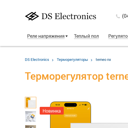
(0
Реле напряжения
Теплый пол
Регулят
DS Electronics
Терморегуляторы
terneo nx
Терморегулятор tern
Новинка