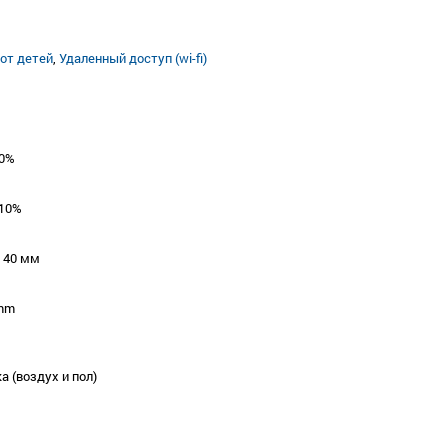
от детей
,
Удаленный доступ (wi-fi)
10%
±10%
х 40 мм
 mm
а (воздух и пол)