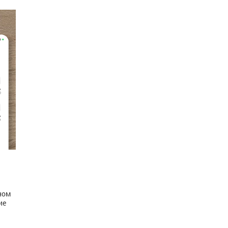
ном
ие