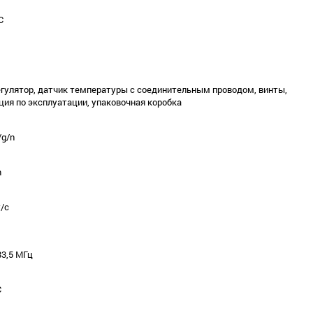
С
гулятор, датчик температуры с соединительным проводом, винты,
ция по эксплуатации, упаковочная коробка
/g/n
m
т/с
83,5 МГц
C