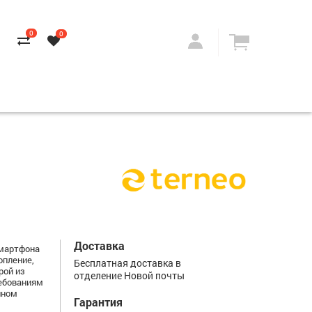
0
0
Доставка
смартфона
опление,
Бесплатная доставка в
рой из
отделение Новой почты
ребованиям
нном
Гарантия