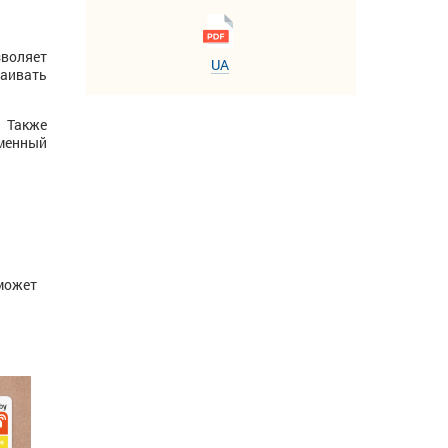
зволяет
UA
раивать
 Также
еменный
 может