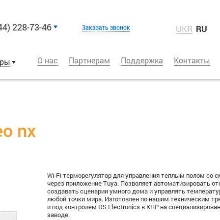
44) 228-73-46
Заказать звонок
UKR
RU
О нас
Партнерам
Поддержка
Контакты
оры
eo nx
Wi-Fi терморегулятор для управления теплым полом со 
через приложение Tuya. Позволяет автоматизировать от
создавать сценарии умного дома и управлять температу
любой точки мира. Изготовлен по нашим техническим т
и под контролем DS Electronics в КНР на специализирова
заводе.