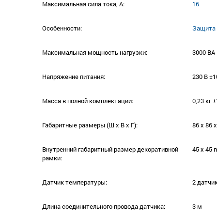
Максимальная сила тока, A:
16
Особенности:
Защита 
Максимальная мощность нагрузки:
3000 ВА
Напряжение питания:
230 В ±
Масса в полной комплектации:
0,23 кг 
Габаритные размеры (Ш х В х Г):
86 х 86 
Внутренний габаритный размер декоративной
45 х 45
рамки:
Датчик температуры:
2 датчик
Длина соединительного провода датчика:
3 м