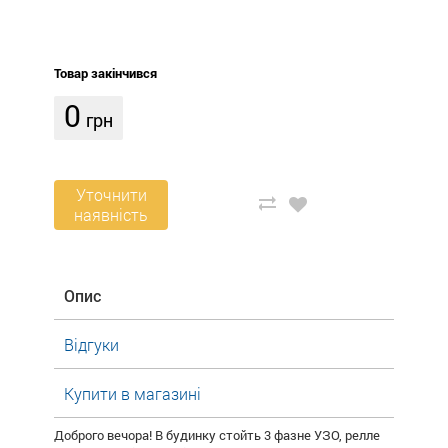
Товар закінчився
0
грн
Уточнити
наявність
Опис
Відгуки
Купити в магазині
Доброго вечора! В будинку стойть 3 фазне УЗО, релле