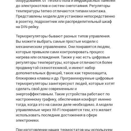
оборудования: от теплого пола и инфракрасных панелей
до электрокотлов и систем снеготаяния.
Регуляторы
температуры terneo
отличаются типами монтажа.
Представлены модели для установки непосредственно
в розетку, подрозетник или распределительный шкаф
на DIN-рейку.
Терморегуляторы
бывают разных типов управления.
Вы можете выбрать самые простые модели с
механическим управлением. Они понравятся людям,
которые привыкли сами контролировать процесс
нагрева или охлаждения. Также у нас есть цифровые
регуляторы температуры
, которые отличаются более
продвинутой схемотехникой, и имеют набор
дополнительных функций, таких как термозащита,
блокировка клавиш и др. Программируемые цифровые
терморегуляторы
заинтересуют людей, которые хотят
сделать свой дом современным и
энергоэффективным. Такие устройства работают по
настроенному графику, обеспечивая комфорт именно
тогда, когда это на самом деле необходимо. А модели
управляемые через Wi-Fi понравятся тем, кто желает
использовать последние достижения в сфере
электроники.
При изготовлении наших термостатов мы используем