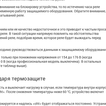
внимание на блокировку устройства, то по истечению часа реле
ременную работу защищаемого оборудования. Обратите внимание, 
батываний реле.
ием или ее качество недостаточное и это приводит к частым прос
реле. В такой ситуации напрямую повлиять на обстоятельства
ний реле, подобрав время, которое реле будет выжидать перед
бходимо руководствоваться данными к защищаемому оборудовани
только при понижении напряжения от 154 до 176 В (когда
10 В (когда профессиональная модель выключена). В остальных
е таблицу выше).
даря термозащите
ть и выключает нагрузку в случае, если температура внутри корпу
oht». После снижения температуры ниже 60 °С, устройство включит
 заблокируется и надпись «oht» будет отображаться постоянно. Устран