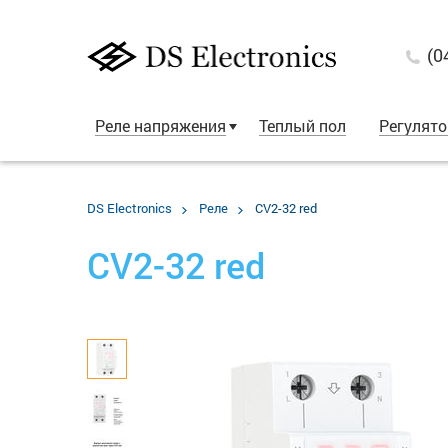
(0
Реле напряжения
Теплый пол
Регулят
DS Electronics
Реле
CV2-32 red
CV2-32 red