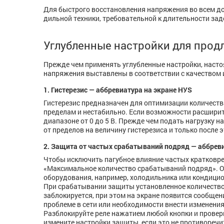
Для быстрого восстановления напряжения во всем до­ме
дильной тех­ни­ки, тре­бо­­вательной к длительности за
Углубленные настройки для прод
Прежде чем применять углубленные настройки, насто
напряжения выставлены в соответствии с качеством 
1. Гистерезис — аббревиатура на экране HУS
Гистерезис предназначен для оптимизации количеств
пределам и нестабильно. Если возможности расширит
диапазоне от 0 до 5 В. Прежде чем подать нагрузку 
от пределов на величину гистерезиса и только после э
2. Защита от частых срабатываний подряд — аббреви
Чтобы исключить пагубное влияние частых кратковр
«Максимальное количество срабатываний подряд». 
оборудования, например, холодильника или кондици
При срабатывании защиты установленное количество 
заблокируется, при этом на экране появится сообщен
проблеме в сети или необходимости внести изменения 
Разблокируйте реле нажатием любой кнопки и провер
измените настройки защиты, если это не противореч