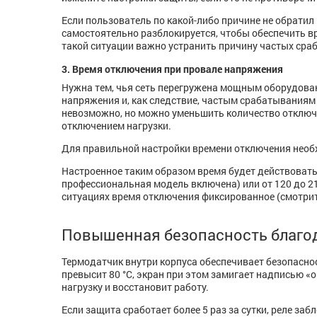
Если пользователь по какой-либо причине не обратил 
самостоятельно разблокируется, чтобы обеспечить в
такой ситуации важно устранить причину частых сра
3. Время отключения при провале напряжения
Нужна тем, чья сеть перегружена мощным оборудован
напряжения и, как следствие, частым срабатываниям 
невозможно, но можно уменьшить количество отключе
отключением нагрузки.
Для правильной настройки времени отключения нео
Настроенное таким образом время будет действовать 
профессиональная модель включена) или от 120 до 2
ситуациях время отключения фиксированное (смотрит
Повышенная безопасность благо
Термодатчик внутри корпуса обеспечивает безопаснос
превысит 80 °С, экран при этом замигает надписью «
нагрузку и восстановит работу.
Если за­щита сра­­бо­та­ет более 5 раз за сутки, реле