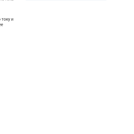
 току и
ее