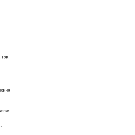
 ток
чения
жения
ь