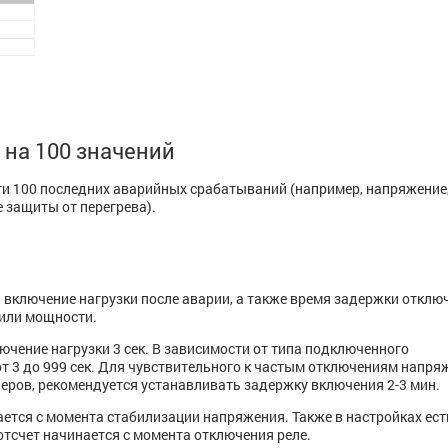
на 100 значений
и 100 последних аварийных срабатываний (например, напря­жение,
­­защиты от перегрева).
 включение нагрузки после аварии, а также время задержки отклю
 или мощности.
ючение нагрузки 3 сек. В зависимости от типа подключенного
т 3 до 999 сек. Для чувствительного к частым отключениям напря
еров, рекомендуется устанавливать задержку включения 2-3 мин.
ется с момента стабилизации напряжения. Также в настройках ест
отсчет начинается с момента отключения реле.