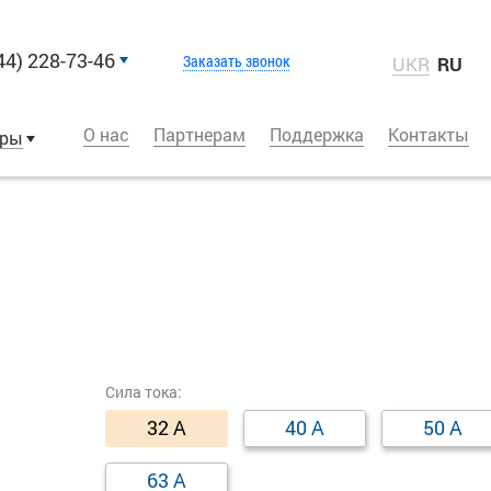
44) 228-73-46
Заказать звонок
UKR
RU
О нас
Партнерам
Поддержка
Контакты
оры
Сила тока:
32 А
40 А
50 А
63 А