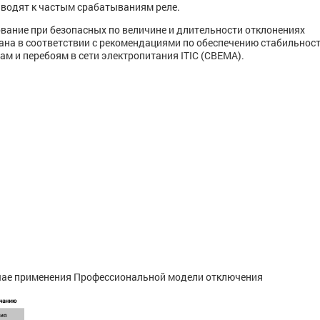
иводят к частым срабатываниям реле.
ование при безопасных по величине и длительности отклонениях
тана в соответствии с рекомендациями по обеспечению стабильнос
м и перебоям в сети электропитания ITIC (CBEMA).
учае применения Профессиональной модели отключения