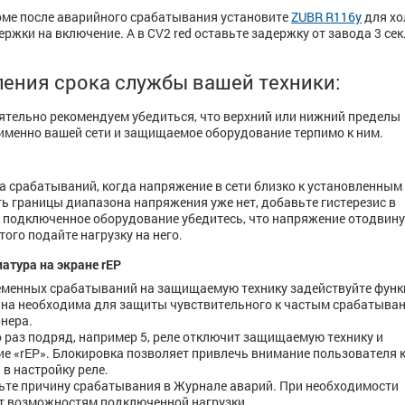
 пос­ле ава­рийного срабаты­ва­ния ус­­тановите
ZUBR R116y
для хо
­держки на включение. А в CV2 red оставьте задержку от завода 3 сек
ления срока службы вашей техники:
ятельно рекомендуем убедиться, что верхний или нижний пределы
именно вашей сети и защищаемое оборудование терпимо к ним.
а срабатываний, когда напряжение в сети близко к установленным
ь границы диапазона напряжения уже нет, добавьте гистерезис в
на подключенное оборудование убедитесь, что напряжение отодвин
того подайте нагрузку на него.
атура на экране rEP
еменных срабатываний на защищаемую технику задействуйте фун
Она необходима для защиты чувствительного к частым срабатыва
онера.
раз подряд, например 5, реле отключит защищаемую технику и
ие «rEP». Блокировка позволяет привлечь внимание пользователя 
в настройку реле.
ьте причину срабатывания в Журнале аварий. При необходимости
ит возможностям подключенной нагрузки.