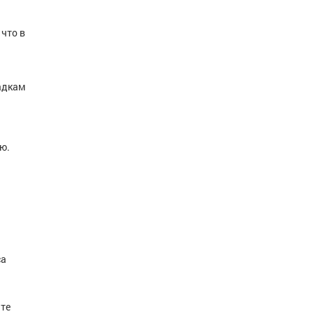
что в
адкам
ю.
са
ите