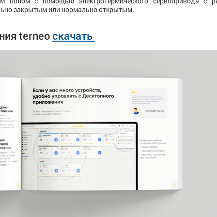
ым полом с помощью электротермического сервопривода с р
льно закрытым или нормально открытым.
ния terneo
скачать