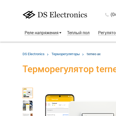
(0
Реле напряжения
Теплый пол
Регулят
DS Electronics
Терморегуляторы
terneo ax
Терморегулятор terne