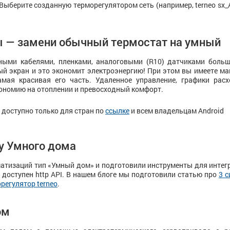
Выберите созданную терморегулятором сеть (например, terneo sx
ты — замени обычный термостат на умный
ьными кабелями, пленками, аналоговыми (R10) датчиками боль
й экран и это экономит электроэнергию! При этом вы имеете м
амая красивая его часть. Удаленное управление, графики рас
кономию на отоплении и превосходный комфорт.
доступно только для стран по
ссылке
и всем владельцам Android
у Умного дома
атизаций тип «Умный дом» и подготовили инструменты для интег
доступен http API. В нашем блоге мы подготовили статью про
3 
регулятор terneo
.
ом