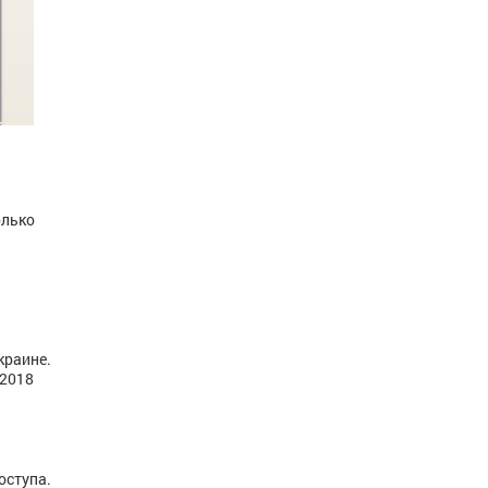
олько
раине.
o2018
оступа.