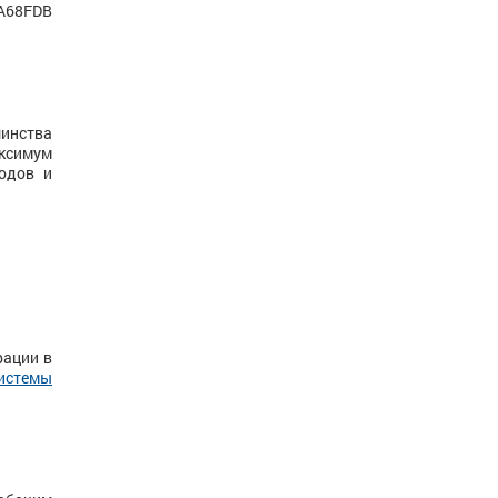
_А68FDB
шинства
аксимум
ходов и
рации в
системы