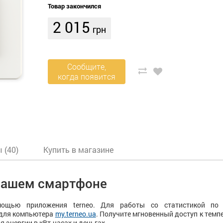
Товар закончился
2 015
грн
Сообщите,
когда появится
 (40)
Купить в магазине
 вашем смартфоне
ощью приложения terneo. Для работы со статистикой по 
 для компьютера
my.terneo.ua
. Получите мгновенный доступ к темп
 энергии в кВт-часах и деньгах.