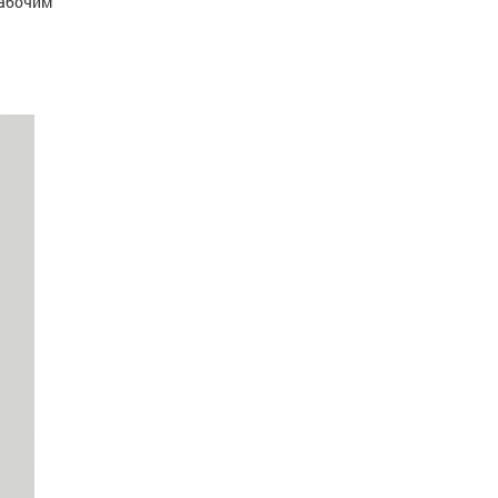
абочим