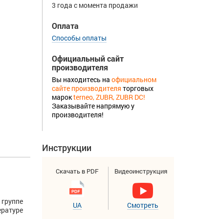
3 года с момента продажи
Оплата
Способы оплаты
Официальный сайт
производителя
Вы находитесь на
официальном
сайте производителя
торговых
марок
terneo, ZUBR, ZUBR DC!
Заказывайте напрямую у
производителя!
Инструкции
Скачать в PDF
Видеоинструкция
группе
UA
Смотреть
ературе