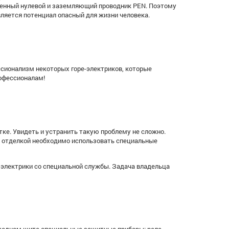
ещенный нулевой и заземляющий проводник PEN. Поэтому
ляется потенциал опасный для жизни человека.
сионализм некоторых горе-электриков, которые
офессионалам!
тке. Увидеть и устранить такую проблему не сложно.
од отделкой необходимо использовать специальные
ь электрики со специальной службы. Задача владельца