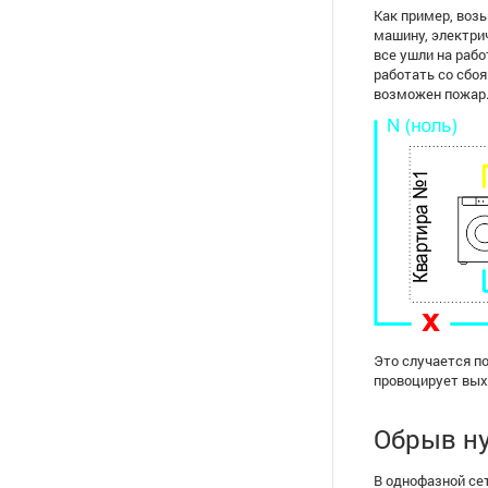
Как пример, воз
машину, электрич
все ушли на рабо
работать со сбоя
возможен пожар. 
Это случается п
провоцирует вых
Обрыв ну
В однофазной сет