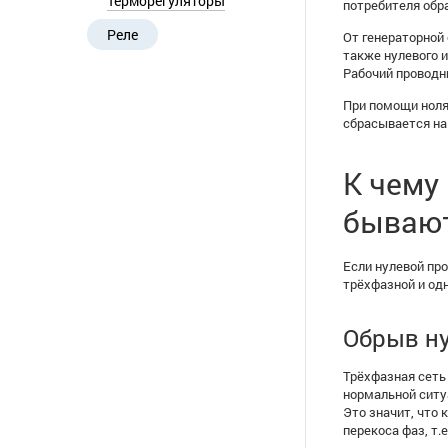
Терморегуляторы
потребителя обр
Реле
От генераторной
также нулевого 
Рабочий проводни
При помощи ноля
сбрасывается на
К чему
бываю
Если нулевой пр
трёхфазной и од
Обрыв ну
Трёхфазная сеть 
нормальной ситуа
Это значит, что 
перекоса фаз, т.