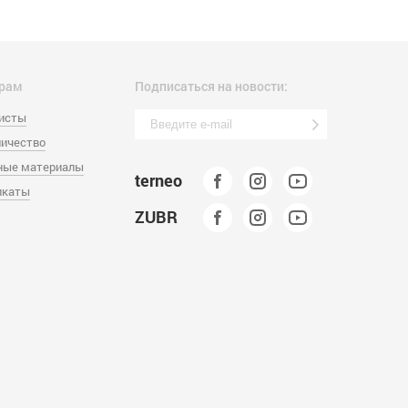
рам
Подписаться на новости:
листы
ичество
ные материалы
terneo
икаты
ZUBR