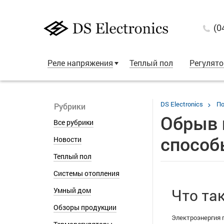
(0
Реле напряжения
Теплый пол
Регулят
DS Electronics
П
Рубрики
Обрыв н
Все рубрики
способ
Новости
Теплый пол
Системы отопления
Умный дом
Что та
Обзоры продукции
Электроэнергия 