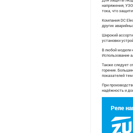
Для защиты люде
напряжения, УЗО
тока, что защити
Компания DC Ele
других аварийны
Широкий ассорти
установки устро
В любой модели 
Использование а
Также следует о
горение. Больши
показателей тем
При производств
надёжность и дол