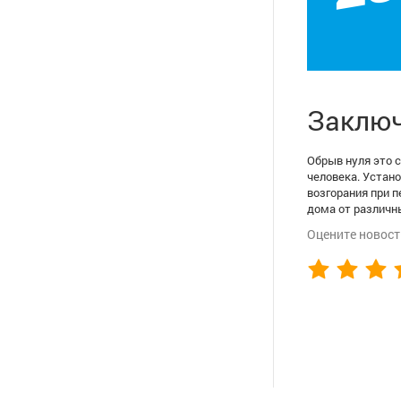
Заклю
Обрыв нуля это с
человека. Устан
возгорания при 
дома от различн
Оцените новост