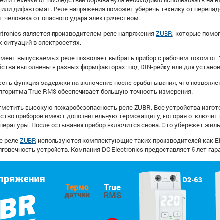
й и техники от последствий обрыва нуля необходимо использовать на 
 или дифавтомат. Реле напряжения поможет уберечь технику от перепад
т человека от опасного удара электричеством.
ctronics является производителем реле напряжения
ZUBR
, которые помог
х ситуаций в электросетях.
мент выпускаемых реле позволяет выбрать прибор с рабочим током от 1
йства выполнены в разных формфакторах: под DIN-рейку или для установ
есть функция задержки на включение после срабатывания, что позволяет
лгоритма True RMS обеспечивает большую точность измерения.
тметить высокую пожаробезопасность реле ZUBR. Все устройства изгот
нство приборов имеют дополнительную термозащиту, которая отключит 
пературы. После остывания прибор включится снова. Это убережет жиль
е реле
ZUBR
используются комплектующие таких производителей как EP
говечность устройств. Компания DC Electronics предоставляет 5 лет гар