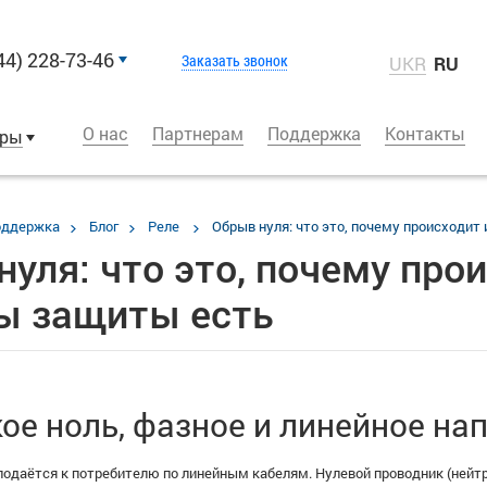
44) 228-73-46
Заказать звонок
UKR
RU
О нас
Партнерам
Поддержка
Контакты
оры
оддержка
Блог
Реле
Обрыв нуля: что это, почему происходит
уля: что это, почему про
ы защиты есть
кое ноль, фазное и линейное на
подаётся к потребителю по линейным кабелям. Нулевой проводник (нейтр