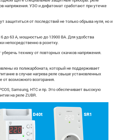
входном щите специальные защитные приборы: реле
ов напряжения. УЗО и дифатомат сработают при утечке
ут защититься от последствий не только обрыва нуля, но и
6 до 63 А, мощностью до 13900 ВА. Для удобства
ки непосредственно в розетку.
 уберечь технику от повторных скачков напряжения.
овлены из поликарбоната, который не поддерживает
питание в случае нагрева реле свыше установленных
е от возможного возгорания.
COS, Samsung, HTC и пр. Это обеспечивает высокую
антии на реле ZUBR.