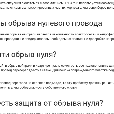
 эта ситуация в системах с заземлением TN-C, т.к. используется совм
ода, на открытых неизолированных частях корпуса электроприборов появ
ы обрыва нулевого провода
нами обрыва нейтрали является изношенность электросетей и непрофес
ж проводки, не придерживаясь необходимых правил. Не доверяйте непр
йти обрыв нуля?
найти обрыв нейтрали в квартире нужно осмотреть все подключения в щи
и провод перегорел где-то в стене. Для поиска поврежденного участка п
 провод перегорел на стояке в подъезде, то эту проблему должны решат
печить электробезопасность собственного жилья.
есть защита от обрыва нуля?