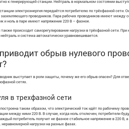
атно к генерирующей станции. Нейтраль в нормальном состоянии выступ
 станции электроэнергия передаётся потребителю по трёхфазной сети. Он
и заземляющего проводников. Пара рабочих проводников имеют между с
к и ноль в паре имеют напряжение 220 В – фазное.
 также происходит саморегулирование нагрузки в трёхфазной сети. При 
 нейтраль и система автоматически уравновешивается.
 приводит обрыв нулевого пров
т?
оводник выступает в роли защиты, почему же его обрыв опасен? Для отв
нофазной сетях.
ля в трехфазной сети
построена таким образом, что электрический ток идёт по рабочему пров
ции между ними 220 В. В случае, когда ноль отключен, потребители буд
каждый потребитель получит не фазное стабильное напряжение в 220 В, а 
е. неравномерной нагрузки на разных фазах.