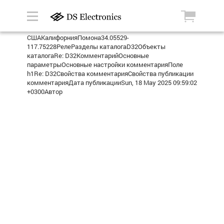
СШАКалифорнияПомона34.05529-
117.75228РелеРазделы каталогаD32Объекты
каталогаRe: D32КомментарийОсновные
параметрыОсновные настройки комментарияПоле
h1Re: D32Свойства комментарияСвойства публикации
комментарияДата публикацииSun, 18 May 2025 09:59:02
+0300Автор