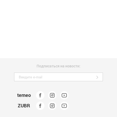
Подписаться на новости:
terneo
ZUBR