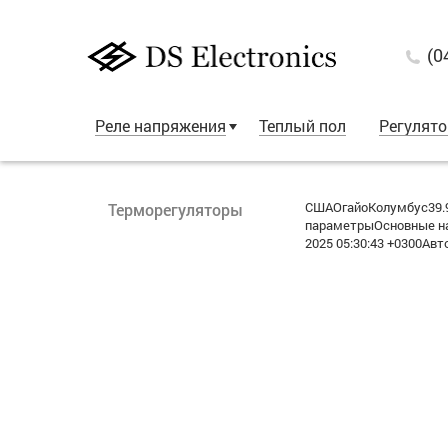
(0
Реле напряжения
Теплый пол
Регулят
СШАОгайоКолумбус39.9
Терморегуляторы
параметрыОсновные на
2025 05:30:43 +0300Авт