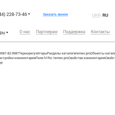
44) 228-73-46
Заказать звонок
UKR
RU
О нас
Партнерам
Поддержка
Контакты
оры
587-82.9987ТерморегуляторыРазделы каталогаterneo proОбъекты катал
стройки комментарияПоле h1Re: terneo proСвойства комментарияСвойс
ор