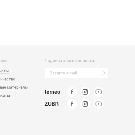
рам
Подписаться на новости:
листы
ичество
ные материалы
terneo
икаты
ZUBR