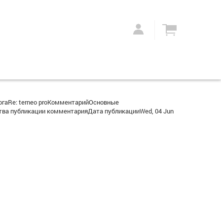
огаRe: terneo proКомментарийОсновные
тва публикации комментарияДата публикацииWed, 04 Jun