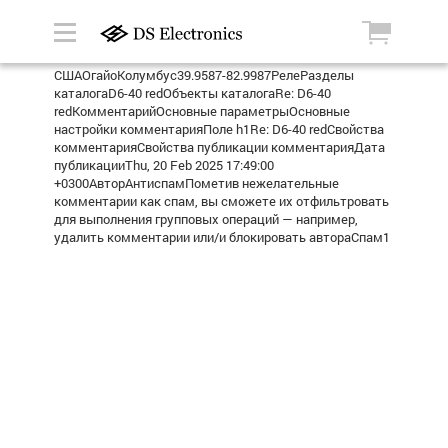
СШАОгайоКолумбус39.9587-82.9987РелеРазделы
каталогаD6-40 redОбъекты каталогаRe: D6-40
redКомментарийОсновные параметрыОсновные
настройки комментарияПоле h1Re: D6-40 redСвойства
комментарияСвойства публикации комментарияДата
публикацииThu, 20 Feb 2025 17:49:00
+0300АвторАнтиспамПометив нежелательные
комментарии как спам, вы сможете их отфильтровать
для выполнения групповых операций — например,
удалить комментарии или/и блокировать автораСпам1