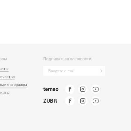
рам
Подписаться на новости:
листы
ичество
ные материалы
terneo
икаты
ZUBR