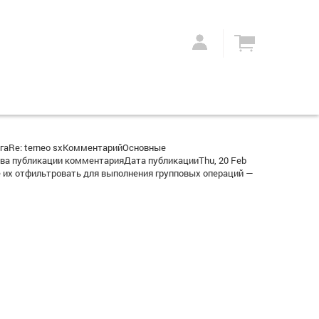
гаRe: terneo sxКомментарийОсновные
ва публикации комментарияДата публикацииThu, 20 Feb
 их отфильтровать для выполнения групповых операций —