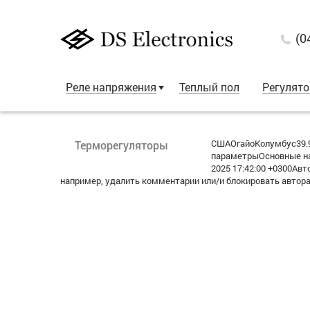
(0
Реле напряжения
Теплый пол
Регулят
СШАОгайоКолумбус39.9
Терморегуляторы
параметрыОсновные на
2025 17:42:00 +0300А
например, удалить комментарии или/и блокировать автор