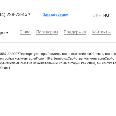
44) 228-73-46
Заказать звонок
UKR
RU
О нас
Партнерам
Поддержка
Контакты
оры
587-82.9987ТерморегуляторыРазделы каталогаterneo sxОбъекты катало
стройки комментарияПоле h1Re: terneo sxСвойства комментарияСвойст
вторАнтиспамПометив нежелательные комментарии как спам, вы сможете
аСпам1