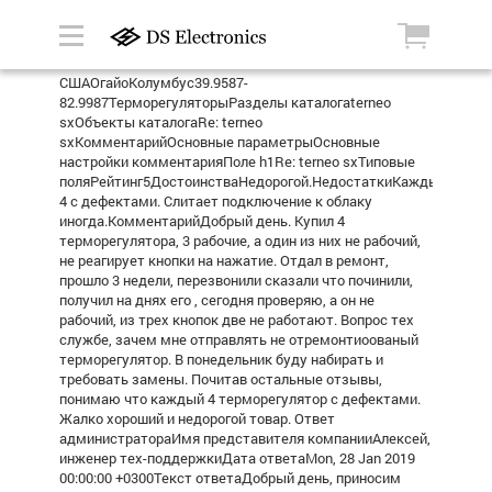
СШАОгайоКолумбус39.9587-
82.9987ТерморегуляторыРазделы каталогаterneo
sxОбъекты каталогаRe: terneo
sxКомментарийОсновные параметрыОсновные
настройки комментарияПоле h1Re: terneo sxТиповые
поляРейтинг5ДостоинстваНедорогой.НедостаткиКаждый
4 с дефектами. Слитает подключение к облаку
иногда.КомментарийДобрый день. Купил 4
терморегулятора, 3 рабочие, а один из них не рабочий,
не реагирует кнопки на нажатие. Отдал в ремонт,
прошло 3 недели, перезвонили сказали что починили,
получил на днях его , сегодня проверяю, а он не
рабочий, из трех кнопок две не работают. Вопрос тех
службе, зачем мне отправлять не отремонтиоованый
терморегулятор. В понедельник буду набирать и
требовать замены. Почитав остальные отзывы,
понимаю что каждый 4 терморегулятор с дефектами.
Жалко хороший и недорогой товар. Ответ
администратораИмя представителя компанииАлексей,
инженер тех-поддержкиДата ответаMon, 28 Jan 2019
00:00:00 +0300Текст ответаДобрый день, приносим