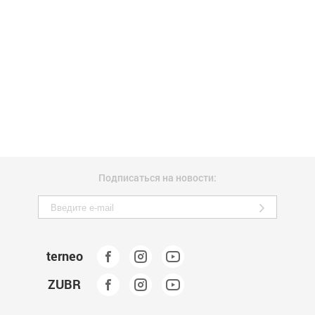
Подписаться на новости:
terneo
ZUBR