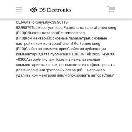
СШАОгайоКолумбус39.96118-
82.99879ТерморегуляторыРазделы каталогаterneo sneg
(R10)Объекты каталогаRe: terneo sneg
(R10)КомментарийОсновные параметрыОсновные
настройки комментарияПоле h1Re: terneo sneg
(R10)Свойства комментарияСвойства публикации
комментарияДата публикацииTue, 04 Feb 2025 14:46:00
+0300АвторАнтиспамПометив нежелательные
комментарии как спам, вы сможете их отфильтровать
для выполнения групповых операций — например,
удалить комментарии или/и блокировать автораСпам1