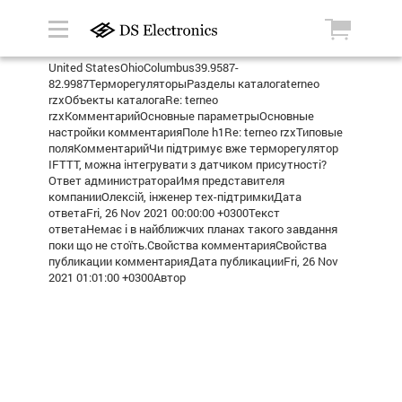
United StatesOhioColumbus39.9587-
82.9987ТерморегуляторыРазделы каталогаterneo
rzxОбъекты каталогаRe: terneo
rzxКомментарийОсновные параметрыОсновные
настройки комментарияПоле h1Re: terneo rzxТиповые
поляКомментарийЧи підтримує вже терморегулятор
IFTTT, можна інтегрувати з датчиком присутності?
Ответ администратораИмя представителя
компанииОлексій, інженер тех-підтримкиДата
ответаFri, 26 Nov 2021 00:00:00 +0300Текст
ответаНемає і в найближчих планах такого завдання
поки що не стоїть.Свойства комментарияСвойства
публикации комментарияДата публикацииFri, 26 Nov
2021 01:01:00 +0300Автор