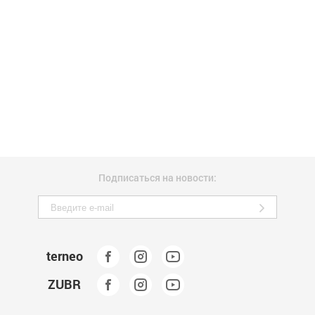
Подписаться на новости:
terneo
ZUBR