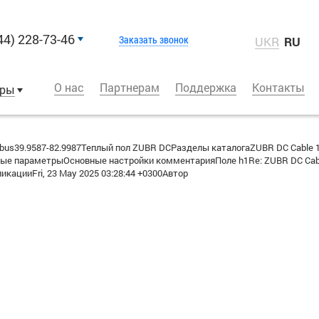
44) 228-73-46
Заказать звонок
UKR
RU
О нас
Партнерам
Поддержка
Контакты
оры
mbus39.9587-82.9987Теплый пол ZUBR DCРазделы каталогаZUBR DC Cable 17
е параметрыОсновные настройки комментарияПоле h1Re: ZUBR DC Cable
кацииFri, 23 May 2025 03:28:44 +0300Автор