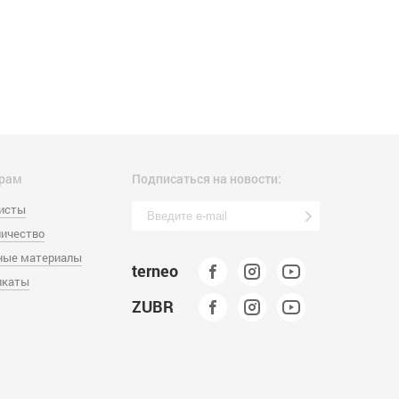
рам
Подписаться на новости:
листы
ичество
ные материалы
terneo
икаты
ZUBR