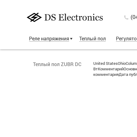
(0
Реле напряжения
Теплый пол
Регулят
United StatesOhioColu
Теплый пол ZUBR DC
ВтКомментарийОсновны
комментарияДата публи