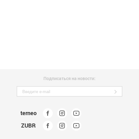
Подписаться на новости:
terneo
ZUBR