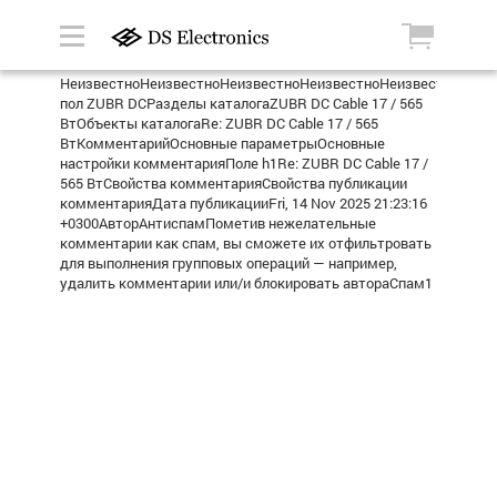
НеизвестноНеизвестноНеизвестноНеизвестноНеизвестноТепл
пол ZUBR DCРазделы каталогаZUBR DC Cable 17 / 565
ВтОбъекты каталогаRe: ZUBR DC Cable 17 / 565
ВтКомментарийОсновные параметрыОсновные
настройки комментарияПоле h1Re: ZUBR DC Cable 17 /
565 ВтСвойства комментарияСвойства публикации
комментарияДата публикацииFri, 14 Nov 2025 21:23:16
+0300АвторАнтиспамПометив нежелательные
комментарии как спам, вы сможете их отфильтровать
для выполнения групповых операций — например,
удалить комментарии или/и блокировать автораСпам1