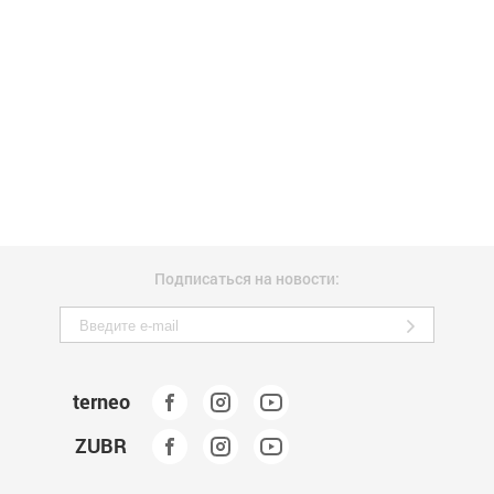
Подписаться на новости:
terneo
ZUBR