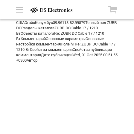
СШАОгайоКолумбус39.96118-82.99879Теплый пол ZUBR
DCРазделы каталогаZUBR DC Cable 17 / 1210
ВтОбъекты каталогаRe: ZUBR DC Cable 17 / 1210
ВтКомментарийОсновные параметрыОсновные
настройки комментарияПоле h1Re: ZUBR DC Cable 17 /
1210 ВтСвойства комментарияСвойства публикации
комментарияДата публикацииWed, 01 Oct 2025 00:51:55
+0300Автор